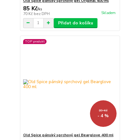
Old Spice pánský sprchový gel Original 400 ml
85 Kč
/
ks
Skladem
70 Kč
bez DPH
Přidat do košíku
TOP produkt
89 Kč
- 4 %
Old Spice pánský sprchový gel Bearglove 400 ml