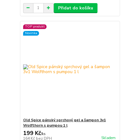
Přidat do košíku
TOP produkt
Novinka
Old Spice pánský sprchový gel a šampon 3v1
Wolfthorn s pumpou 1 l
199 Kč
/
ks
Skladem
164 Kč
bez DPH