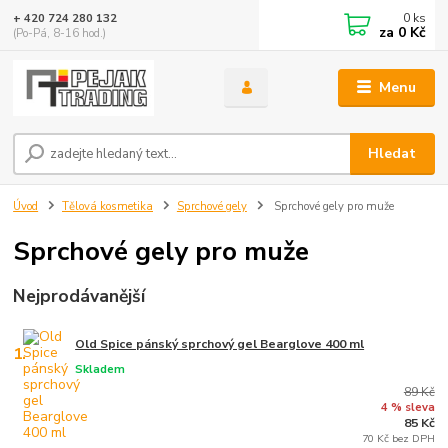
0
ks
+ 420 724 280 132
za
0 Kč
(Po-Pá, 8-16 hod.)
Menu
Hledat
Úvod
Tělová kosmetika
Sprchové gely
Sprchové gely pro muže
Sprchové gely pro muže
Nejprodávanější
Old Spice pánský sprchový gel Bearglove 400 ml
1.
Skladem
89 Kč
4 % sleva
85 Kč
70 Kč bez DPH