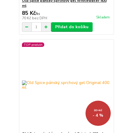
Old Spice pánský sprchový gel Whitewater 400
ml
85 Kč
/
ks
Skladem
70 Kč
bez DPH
Přidat do košíku
TOP produkt
89 Kč
- 4 %