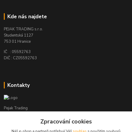
Kde nás najdete
PEJAK TRADING s.r.o.
Studentská 1127
753 01 Hranice
IČ : 05592763
DIČ : CZ05592763
Kontakty
Pejak Trading
Zpracování cookies
+ 420 724 280 132
(Po-Pá, 8-16 hod.)
Náš e-shop a partneři potřebují Váš
souhlas
s použitím souborů