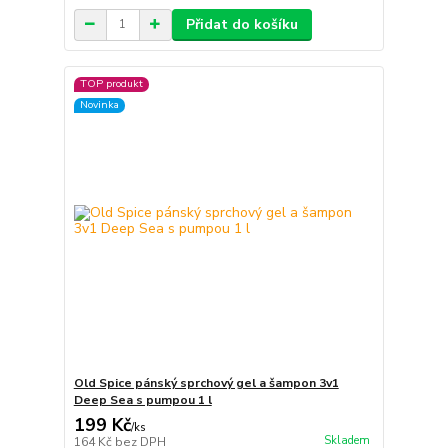
Přidat do košíku
TOP produkt
Novinka
Old Spice pánský sprchový gel a šampon 3v1
Deep Sea s pumpou 1 l
199 Kč
/
ks
Skladem
164 Kč
bez DPH