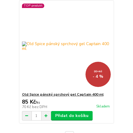
TOP produkt
89 Kč
- 4 %
Old Spice pánský sprchový gel Captain 400 ml
85 Kč
/
ks
Skladem
70 Kč
bez DPH
Přidat do košíku