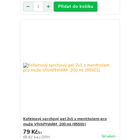
Přidat do košíku
Kofeinový sprchový gel 2v1 s mentholem pro
muže VIVAPHARM 200 ml (95501)
79 Kč
/
ks
Skladem
65 Kč
bez DPH