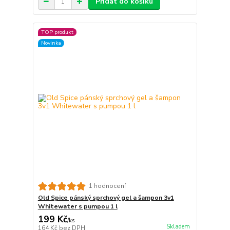
Přidat do košíku
TOP produkt
Novinka
1 hodnocení
Old Spice pánský sprchový gel a šampon 3v1
Whitewater s pumpou 1 l
199 Kč
/
ks
Skladem
164 Kč
bez DPH