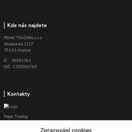
Kde nás najdete
PEJAK TRADING s.r.o.
Studentská 1127
753 01 Hranice
IČ : 05592763
DIČ : CZ05592763
Kontakty
Pejak Trading
Zpracování cookies
+ 420 724 280 132