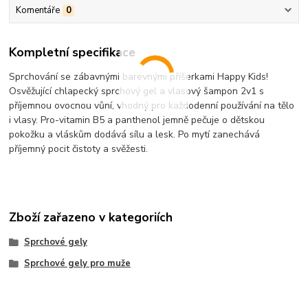
Komentáře
0
Kompletní specifikace
Sprchování se zábavnými barevnými příšerkami Happy Kids!
Osvěžující chlapecký sprchový gel a vlasový šampon 2v1 s
příjemnou ovocnou vůní, vhodný pro každodenní používání na tělo
i vlasy. Pro-vitamin B5 a panthenol jemně pečuje o dětskou
pokožku a vláskům dodává sílu a lesk. Po mytí zanechává
příjemný pocit čistoty a svěžesti.
Zboží zařazeno v kategoriích
Sprchové gely
Sprchové gely pro muže