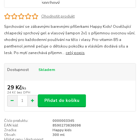
Ohodnotit produkt
Sprchování se zábavnými barevnými příšerkami Happy Kids! Osvěžující
chlapecký sprchový gel a vlasový šampon 2v1 s příjemnou ovocnou vůní,
vhodný pro každodenní používání na tělo i vlasy. Pro-vitamin B5 a
panthenol jemně pečuje o dětskou pokožku a vláskům dodává sílu a
lesk. Po mytí zanechává příjemn...
celý popis
Dostupnost
Skladem
29 Kč
/
ks
24 Kč
bez DPH
Přidat do košíku
Číslo produktu:
0000003345
EAN kód:
8590273636096
Značka:
Happy kids
Obsah:
300 ml
Hlídat cenu / dostupnost