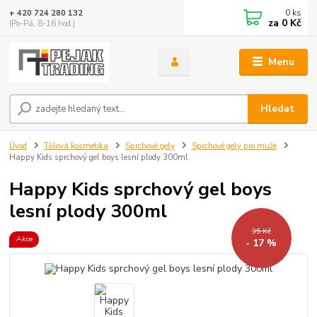
0
ks
+ 420 724 280 132
za
0 Kč
(Po-Pá, 8-16 hod.)
Menu
Hledat
Úvod
Tělová kosmetika
Sprchové gely
Sprchové gely pro muže
Happy Kids sprchový gel boys lesní plody 300ml
Happy Kids sprchový gel boys
lesní plody 300ml
35 Kč
Akce
- 17 %