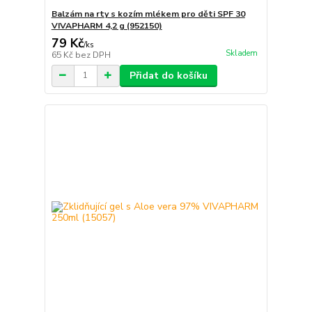
Balzám na rty s kozím mlékem pro děti SPF 30
VIVAPHARM 4,2 g (952150)
79 Kč
/
ks
Skladem
65 Kč
bez DPH
Přidat do košíku