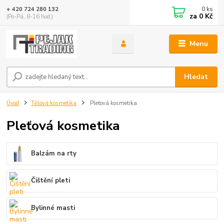
0
ks
+ 420 724 280 132
za
0 Kč
(Po-Pá, 8-16 hod.)
Menu
Hledat
Úvod
Tělová kosmetika
Pleťová kosmetika
Pleťová kosmetika
Balzám na rty
Čištění pleti
Bylinné masti