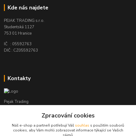
Kde nás najdete
PEJAK TRADING s.r.o.
Studentská 1127
753 01 Hranice
IČ : 05592763
DIČ : CZ05592763
Kontakty
Pejak Trading
Zpracování cookies
+ 420 724 280 132
(Po-Pá, 8-16 hod.)
Náš e-shop a partneři potřebují Váš
souhlas
s použitím souborů
cookies, aby Vám mohli zobrazovat informace týkající se Vašich
pejakhranice@seznam.cz
zájmů.