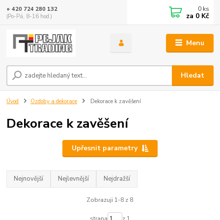
0
ks
+ 420 724 280 132
za
0 Kč
(Po-Pá, 8-16 hod.)
Menu
Hledat
Úvod
Ozdoby a dekorace
Dekorace k zavěšení
Dekorace k zavěšení
Upřesnit parametry
Nejnovější
Nejlevnější
Nejdražší
Zobrazuji 1-8 z 8
strana
z 1