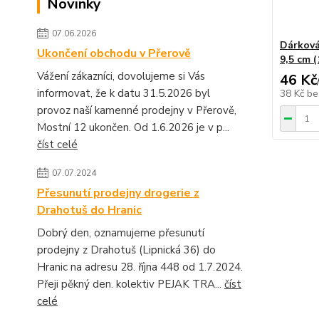
Novinky
07.06.2026
Dárková
Ukončení obchodu v Přerově
9,5 cm 
Vážení zákazníci, dovolujeme si Vás
46 Kč
informovat, že k datu 31.5.2026 byl
38 Kč
be
provoz naší kamenné prodejny v Přerově,
Mostní 12 ukončen. Od 1.6.2026 je v p...
číst celé
07.07.2024
Přesunutí prodejny drogerie z
Drahotuš do Hranic
Dobrý den, oznamujeme přesunutí
prodejny z Drahotuš (Lipnická 36) do
Hranic na adresu 28. října 448 od 1.7.2024.
Přeji pěkný den. kolektiv PEJAK TRA...
číst
celé