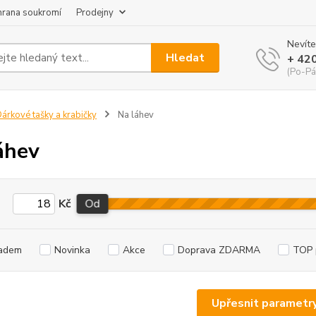
hrana soukromí
Prodejny
Nevíte
Hledat
+ 42
(Po-Pá
árkové tašky a krabičky
Na láhev
áhev
Kč
Od
adem
Novinka
Akce
Doprava ZDARMA
TOP 
Upřesnit parametr