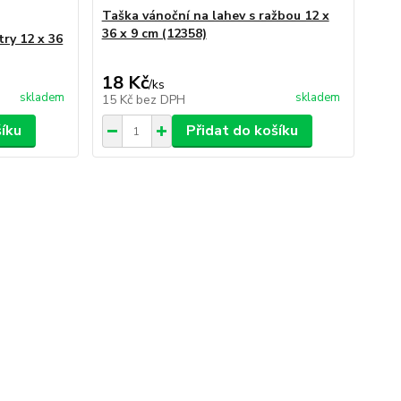
Taška vánoční na lahev s ražbou 12 x
36 x 9 cm (12358)
try 12 x 36
18 Kč
/
ks
skladem
skladem
15 Kč
bez DPH
šíku
Přidat do košíku