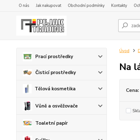
O nás
Jak nakupovat
Obchodní podmínky
Kontakty
Oc
Úvod
D
Prací prostředky
Na l
Čisticí prostředky
Tělová kosmetika
Cena:
Vůně a osvěžovače
Skl
Toaletní papír