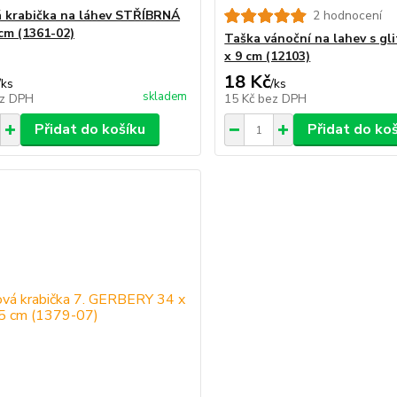
 krabička na láhev STŘÍBRNÁ
2 hodnocení
cm (1361-02)
Taška vánoční na lahev s gli
x 9 cm (12103)
18 Kč
/
ks
/
ks
skladem
z DPH
15 Kč
bez DPH
Přidat do košíku
Přidat do ko