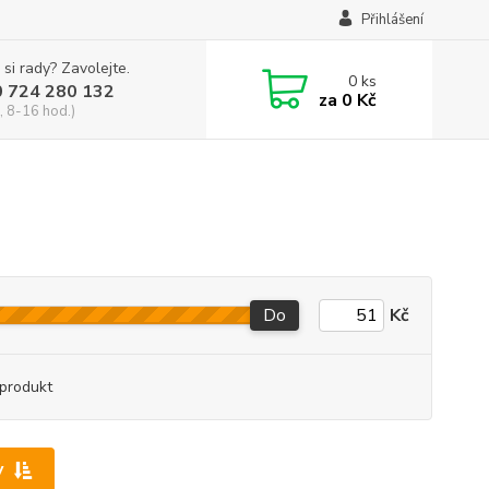
Přihlášení
 si rady? Zavolejte.
0
ks
0 724 280 132
za
0 Kč
, 8-16 hod.)
Do
Kč
produkt
y