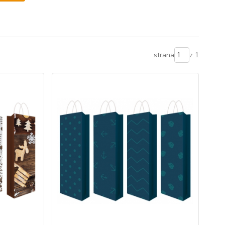
strana
z 1