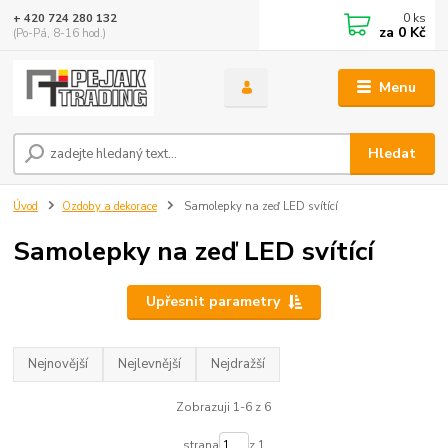
0
ks
+ 420 724 280 132
za
0 Kč
(Po-Pá, 8-16 hod.)
Menu
Hledat
Úvod
Ozdoby a dekorace
Samolepky na zeď LED svítící
Samolepky na zeď LED svítící
Upřesnit parametry
Nejnovější
Nejlevnější
Nejdražší
Zobrazuji 1-6 z 6
strana
z 1