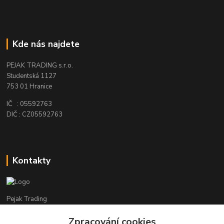
Kde nás najdete
PEJAK TRADING s.r.o.
Studentská 1127
753 01 Hranice
IČ : 05592763
DIČ : CZ05592763
Kontakty
Pejak Trading
Zpracování cookies