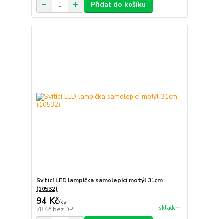
Přidat do košíku
Svítící LED lampička samolepicí motýl 31cm
(10532)
94 Kč
/
ks
skladem
78 Kč
bez DPH