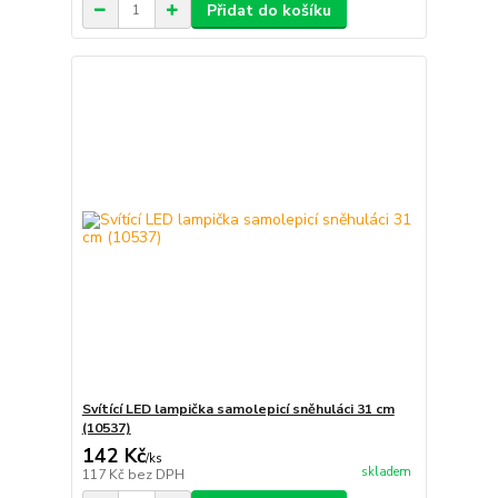
Přidat do košíku
Svítící LED lampička samolepicí sněhuláci 31 cm
(10537)
142 Kč
/
ks
skladem
117 Kč
bez DPH