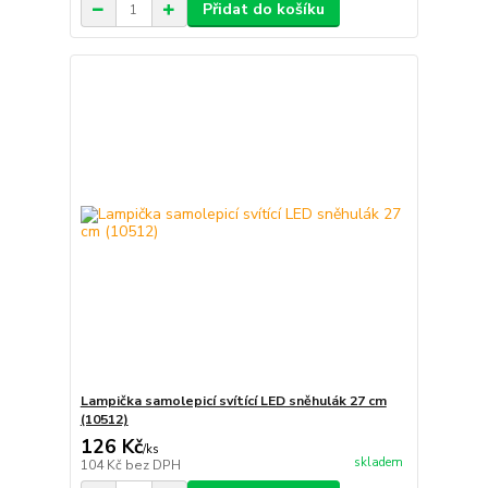
Přidat do košíku
Lampička samolepicí svítící LED sněhulák 27 cm
(10512)
126 Kč
/
ks
skladem
104 Kč
bez DPH