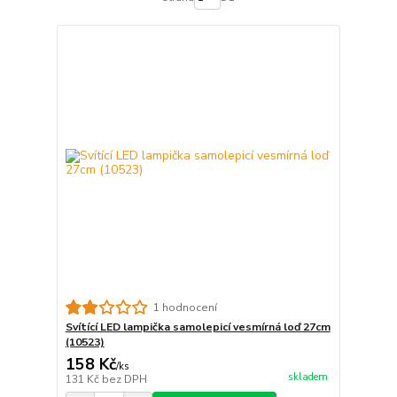
1 hodnocení
Svítící LED lampička samolepicí vesmírná loď 27cm
(10523)
158 Kč
/
ks
skladem
131 Kč
bez DPH