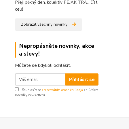
Přeji pěkný den. kolektiv PEJAK TRA...
číst
celé
Zobrazit všechny novinky
Nepropásněte novinky, akce
a slevy!
Můžete se kdykoli odhlásit.
Přihlásit se
Souhlasím se
zpracováním osobních údajů
za účelem
rozesílky newsletteru.