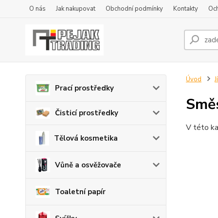
O nás
Jak nakupovat
Obchodní podmínky
Kontakty
Oc
Úvod
J
Prací prostředky
Směs
Čisticí prostředky
V této ka
Tělová kosmetika
Vůně a osvěžovače
Toaletní papír