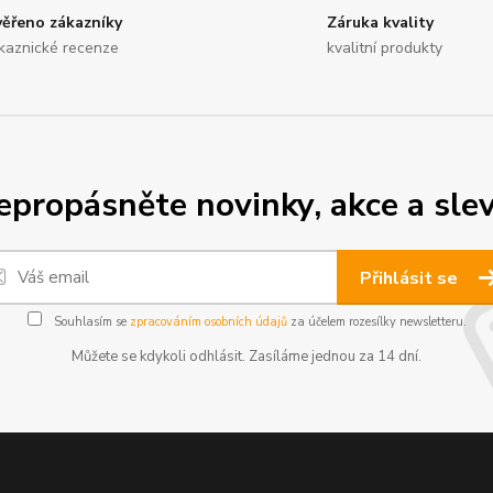
ěřeno zákazníky
Záruka kvality
kaznické recenze
kvalitní produkty
epropásněte novinky, akce a slev
Přihlásit se
Souhlasím se
zpracováním osobních údajů
za účelem rozesílky newsletteru.
Můžete se kdykoli odhlásit. Zasíláme jednou za 14 dní.