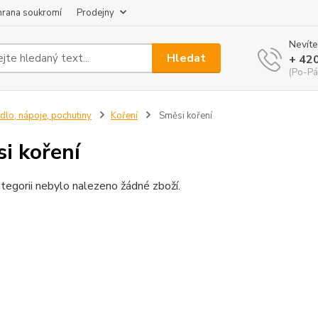
hrana soukromí
Prodejny
Nevíte
Hledat
+ 42
(Po-Pá
ídlo, nápoje, pochutiny
Koření
Směsi koření
i koření
tegorii nebylo nalezeno žádné zboží.