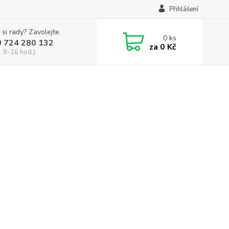
Přihlášení
 si rady? Zavolejte.
0
ks
0 724 280 132
za
0 Kč
, 8-16 hod.)