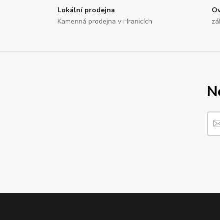
Lokální prodejna
Ov
Kamenná prodejna v Hranicích
zá
N