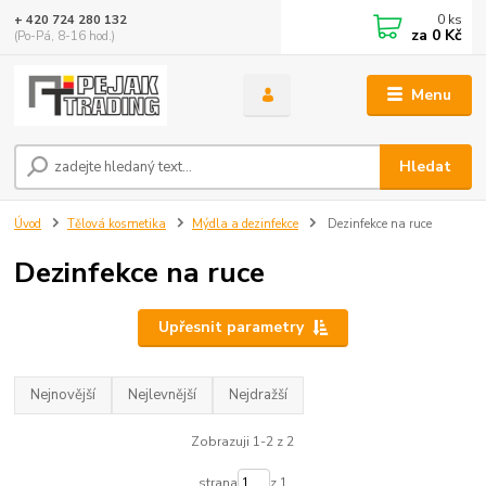
0
ks
+ 420 724 280 132
za
0 Kč
(Po-Pá, 8-16 hod.)
Menu
Hledat
Úvod
Tělová kosmetika
Mýdla a dezinfekce
Dezinfekce na ruce
Dezinfekce na ruce
Upřesnit parametry
Nejnovější
Nejlevnější
Nejdražší
Zobrazuji 1-2 z 2
strana
z 1