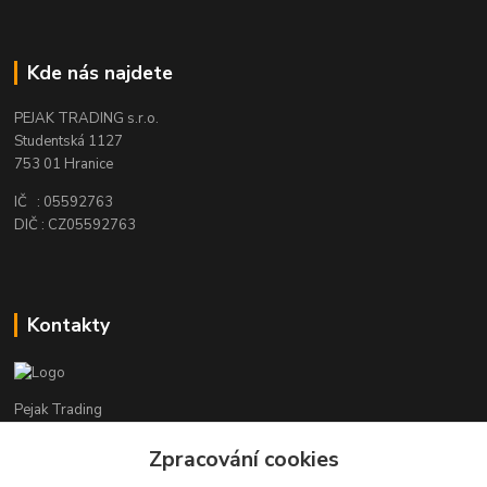
Kde nás najdete
PEJAK TRADING s.r.o.
Studentská 1127
753 01 Hranice
IČ : 05592763
DIČ : CZ05592763
Kontakty
Pejak Trading
Zpracování cookies
+ 420 724 280 132
(Po-Pá, 8-16 hod.)