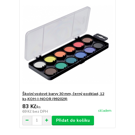
Školní vodové barvy 30 mm, černý podklad, 12
ks,KOH-I-NOOR (992029)
83 Kč
/
ks
skladem
69 Kč
bez DPH
Přidat do košíku