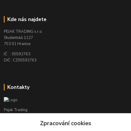
Kde nás najdete
PEJAK TRADING s.r.o.
Studentská 1127
753 01 Hranice
IČ : 05592763
DIČ : CZ05592763
Kontakty
Pejak Trading
Zpracování cookies
+ 420 724 280 132
(Po-Pá, 8-16 hod.)