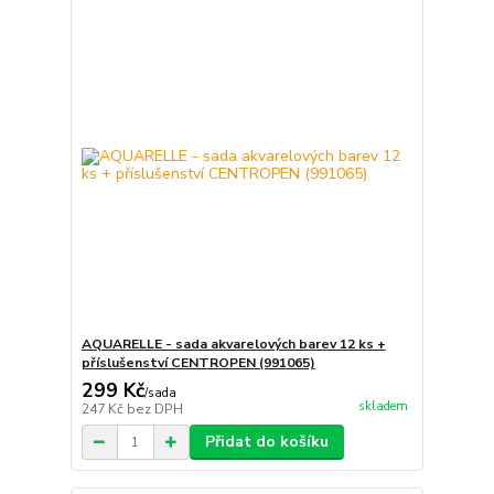
AQUARELLE - sada akvarelových barev 12 ks +
příslušenství CENTROPEN (991065)
299 Kč
/
sada
skladem
247 Kč
bez DPH
Přidat do košíku