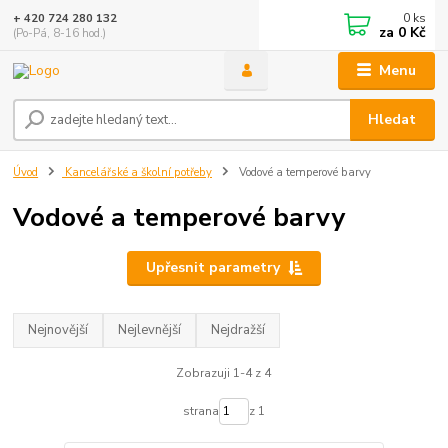
0
ks
+ 420 724 280 132
za
0 Kč
(Po-Pá, 8-16 hod.)
Menu
Hledat
Úvod
Kancelářské a školní potřeby
Vodové a temperové barvy
Vodové a temperové barvy
Upřesnit parametry
Nejnovější
Nejlevnější
Nejdražší
Zobrazuji 1-4 z 4
strana
z 1