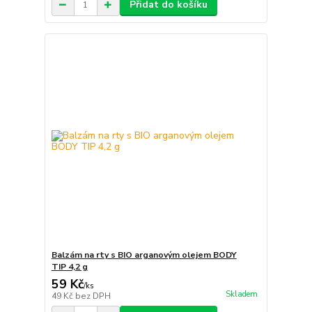
Přidat do košíku
Balzám na rty s BIO arganovým olejem BODY
TIP 4,2 g
59 Kč
/
ks
Skladem
49 Kč
bez DPH