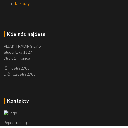
Kontakty
Kde nás najdete
PEJAK TRADING s.r.o.
Studentská 1127
753 01 Hranice
IČ : 05592763
DIČ : CZ05592763
Kontakty
Pejak Trading