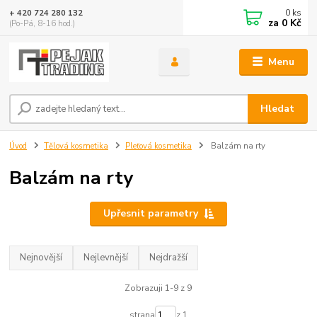
0
ks
+ 420 724 280 132
za
0 Kč
(Po-Pá, 8-16 hod.)
Menu
Hledat
Úvod
Tělová kosmetika
Pleťová kosmetika
Balzám na rty
Balzám na rty
Upřesnit parametry
Nejnovější
Nejlevnější
Nejdražší
Zobrazuji 1-9 z 9
strana
z 1