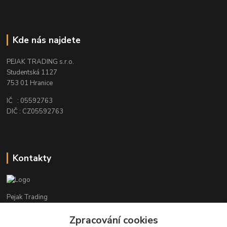
Kde nás najdete
PEJAK TRADING s.r.o.
Studentská 1127
753 01 Hranice
IČ : 05592763
DIČ : CZ05592763
Kontakty
Pejak Trading
Zpracování cookies
+ 420 724 280 132