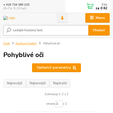
0
ks
+ 420 724 280 132
za
0 Kč
(Po-Pá, 8-16 hod.)
Menu
Hledat
Úvod
Kreativní tvoření
Pohyblivé oči
Pohyblivé oči
Upřesnit parametry
Nejnovější
Nejlevnější
Nejdražší
Zobrazuji 1-2 z 2
strana
z 1