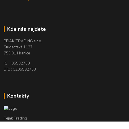
Kde nás najdete
PEJAK TRADING s.r.o.
Studentská 1127
753 01 Hranice
IČ : 05592763
DIČ : CZ05592763
Kontakty
Pejak Trading