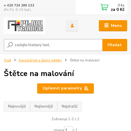
0
ks
+ 420 724 280 132
za
0 Kč
(Po-Pá, 8-16 hod.)
Menu
Hledat
Úvod
Kancelářské a školní potřeby
Štětce na malování
Štětce na malování
Upřesnit parametry
Nejnovější
Nejlevnější
Nejdražší
Zobrazuji 1-2 z 2
strana
z 1