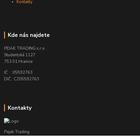
Kontakty
Kde nás najdete
PEJAK TRADING s.r.o.
Studentská 1127
753 01 Hranice
IČ : 05592763
DIČ : CZ05592763
Kontakty
Pejak Trading