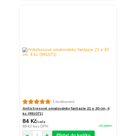
1 hodnocení
Antistresové omalovánky fantazie 21 x 30 cm, 4
ks (991071)
84 Kč
/
sada
skladem
69 Kč
bez DPH
Přidat do košíku