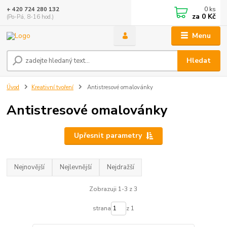
0
ks
+ 420 724 280 132
za
0 Kč
(Po-Pá, 8-16 hod.)
Menu
Hledat
Úvod
Kreativní tvoření
Antistresové omalovánky
Antistresové omalovánky
Upřesnit parametry
Nejnovější
Nejlevnější
Nejdražší
Zobrazuji 1-3 z 3
strana
z 1