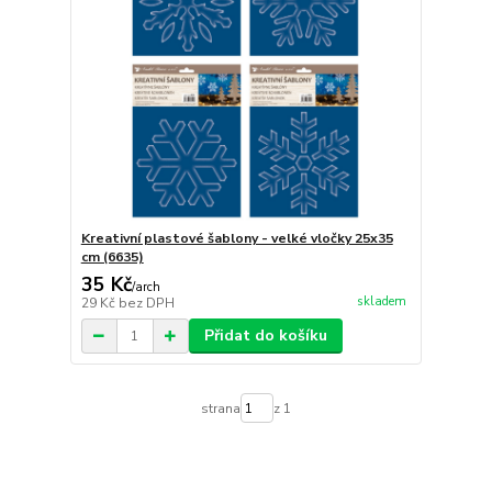
Kreativní plastové šablony - velké vločky 25x35
cm (6635)
35 Kč
/
arch
skladem
29 Kč
bez DPH
Přidat do košíku
strana
z 1