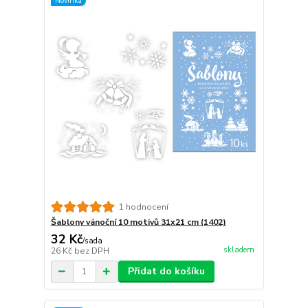
Novinka
1 hodnocení
Šablony vánoční 10 motivů 31x21 cm (1402)
32 Kč
/
sada
skladem
26 Kč
bez DPH
Přidat do košíku