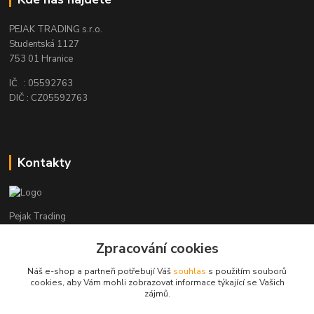
PEJAK TRADING s.r.o.
Studentská 1127
753 01 Hranice
IČ : 05592763
DIČ : CZ05592763
Kontakty
Pejak Trading
Zpracování cookies
+ 420 724 280 132
(Po-Pá, 8-16 hod.)
Náš e-shop a partneři potřebují Váš
souhlas
s použitím souborů
cookies, aby Vám mohli zobrazovat informace týkající se Vašich
pejakhranice@seznam.cz
zájmů.