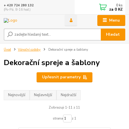
0
ks
+ 420 724 280 132
za
0 Kč
(Po-Pá, 8-16 hod.)
Menu
Hledat
Úvod
Vánoční ozdoby
Dekorační spreje a šablony
Dekorační spreje a šablony
Upřesnit parametry
Nejnovější
Nejlevnější
Nejdražší
Zobrazuji 1-11 z 11
strana
z 1