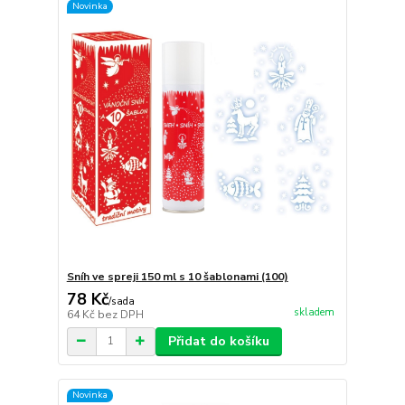
Novinka
Sníh ve spreji 150 ml s 10 šablonami (100)
78 Kč
/
sada
skladem
64 Kč
bez DPH
Přidat do košíku
Novinka