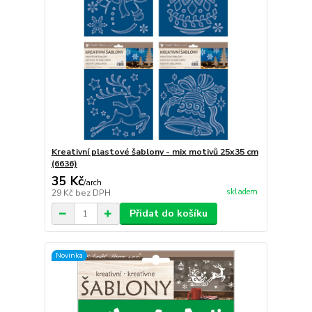
Kreativní plastové šablony - mix motivů 25x35 cm
(6636)
35 Kč
/
arch
skladem
29 Kč
bez DPH
Přidat do košíku
Novinka