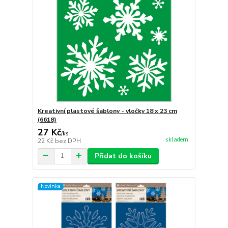
Kreativní plastové šablony - vločky 18 x 23 cm
(6618)
27 Kč
/
ks
skladem
22 Kč
bez DPH
Přidat do košíku
Novinka