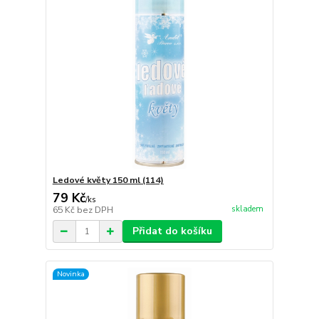
Ledové květy 150 ml (114)
79 Kč
/
ks
skladem
65 Kč
bez DPH
Přidat do košíku
Novinka