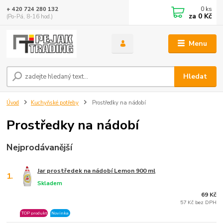
0
ks
+ 420 724 280 132
za
0 Kč
(Po-Pá, 8-16 hod.)
Menu
Hledat
Úvod
Kuchyňské potřeby
Prostředky na nádobí
Prostředky na nádobí
Nejprodávanější
Jar prostředek na nádobí Lemon 900 ml
1.
Skladem
69 Kč
57 Kč bez DPH
TOP produkt
Novinka