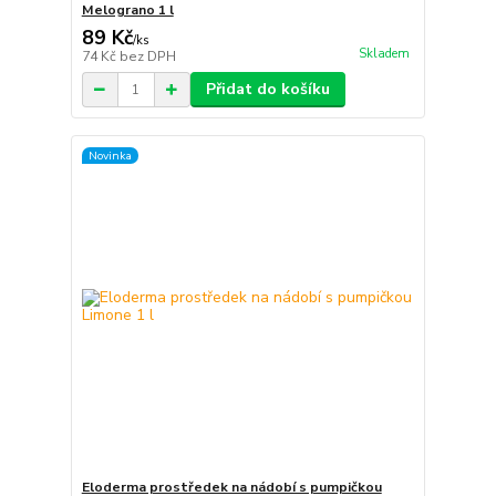
Melograno 1 l
89 Kč
/
ks
Skladem
74 Kč
bez DPH
Přidat do košíku
Novinka
Eloderma prostředek na nádobí s pumpičkou