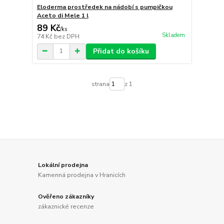
Eloderma prostředek na nádobí s pumpičkou
Aceto di Mele 1 l
89 Kč
/
ks
Skladem
74 Kč
bez DPH
Přidat do košíku
strana
z 1
Lokální prodejna
Kamenná prodejna v Hranicích
Ověřeno zákazníky
zákaznické recenze