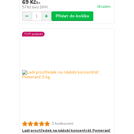
69 Kč
/
ks
Skladem
57 Kč
bez DPH
Přidat do košíku
TOP produkt
2 hodnocení
Ladi prostředek na nádobí koncentrát Pomeranč