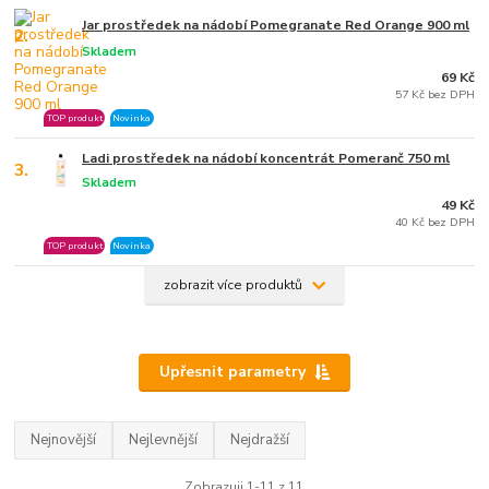
Jar prostředek na nádobí Pomegranate Red Orange 900 ml
2.
Skladem
69 Kč
57 Kč bez DPH
TOP produkt
Novinka
Ladi prostředek na nádobí koncentrát Pomeranč 750 ml
3.
Skladem
49 Kč
40 Kč bez DPH
TOP produkt
Novinka
zobrazit více produktů
Upřesnit parametry
Nejnovější
Nejlevnější
Nejdražší
Zobrazuji 1-11 z 11