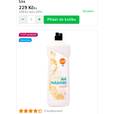
5 kg
229 Kč
/
ks
Skladem
189 Kč
bez DPH
Přidat do košíku
TOP produkt
Novinka
3 hodnocení