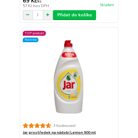
69 Kč
/
ks
Skladem
57 Kč
bez DPH
Přidat do košíku
TOP produkt
Novinka
3 hodnocení
Jar prostředek na nádobí Lemon 900 ml