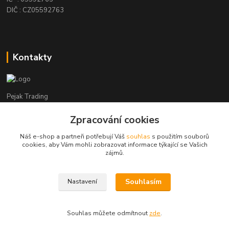
DIČ : CZ05592763
Kontakty
Pejak Trading
Zpracování cookies
+ 420 724 280 132
(Po-Pá, 8-16 hod.)
Náš e-shop a partneři potřebují Váš
souhlas
s použitím souborů
cookies, aby Vám mohli zobrazovat informace týkající se Vašich
pejakhranice@seznam.cz
zájmů.
Souhlasím
Nastavení
Pejak Trading s.r.o.
Souhlas můžete odmítnout
zde
.
Vytvořeno na
Eshop-rychle.cz