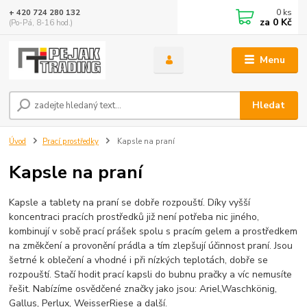
0
ks
+ 420 724 280 132
za
0 Kč
(Po-Pá, 8-16 hod.)
Menu
Hledat
Úvod
Prací prostředky
Kapsle na praní
Kapsle na praní
Kapsle a tablety na praní se dobře rozpouští. Díky vyšší
koncentraci pracích prostředků již není potřeba nic jiného,
kombinují v sobě prací prášek spolu s pracím gelem a prostředkem
na změkčení a provonění prádla a tím zlepšují účinnost praní. Jsou
šetrné k oblečení a vhodné i při nízkých teplotách, dobře se
rozpouští. Stačí hodit prací kapsli do bubnu pračky a víc nemusíte
řešit. Nabízíme osvědčené značky jako jsou: Ariel,
Waschkönig,
Gallus, Perlux, WeisserRiese a další.