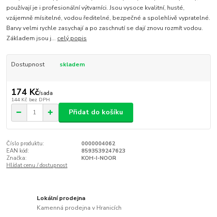
používají je i profesionální výtvarníci. Jsou vysoce kvalitní, husté,
vzájemně mísitelné, vodou ředitelné, bezpečné a spolehlivě vypratelné.
Barvy velmi rychle zasychají a po zaschnutí se dají znovu rozmít vodou.
Základem jsou j...
celý popis
Dostupnost
skladem
174 Kč
/
sada
144 Kč
bez DPH
Přidat do košíku
Číslo produktu:
0000004062
EAN kód:
8593539247623
Značka:
KOH-I-NOOR
Hlídat cenu / dostupnost
Lokální prodejna
Kamenná prodejna v Hranicích