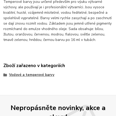
Temperové barvy jsou určené především pro výuku výtvarné
výchovy, ale používají je i profesionální výtvarníci. Jsou vysoce
kvalitní, husté, vzájemně mísitelné, vodou ředitelné, bezpečné a
spolehlivě vypratelné. Barvy velmi rychle zasychají a po zaschnutí
se dají znovu rozmít vodou. Základem jsou jemně utřené pigmenty
rozmíchané do emulze vhodného oleje. Sada obsahuje: bílou,
žlutou, oranžovou, červenou, modrou, fialovou, světle zelenou,
tmavě zelenou, hnědou, černou barvu po 16 ml v tubách.
Zboží zařazeno v kategoriích
Vodové a temperové barvy
Nepropásněte novinky, akce a