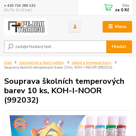
0
ks
+ 420 724 280 132
za
0 Kč
(Po-Pá, 8-16 hod.)
Menu
Hledat
Úvod
Kancelářské a školní potřeby
Vodové a temperové barvy
Souprava školních temperových barev 10 ks, KOH-I-NOOR (992032)
Souprava školních temperových
barev 10 ks, KOH-I-NOOR
(992032)