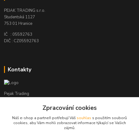
PEJAK TRADING s.r.o.
Studentská 1127
753 01 Hranice
IČ : 05592763
DIČ : CZ05592763
Kontakty
Pejak Trading
Zpracování cookies
+ 420 724 280 132
(Po-Pá, 8-16 hod.)
Náš e-shop a partneři potřebují Váš
souhlas
s použitím souborů
cookies, aby Vám mohli zobrazovat informace týkající se Vašich
pejakhranice@seznam.cz
zájmů.