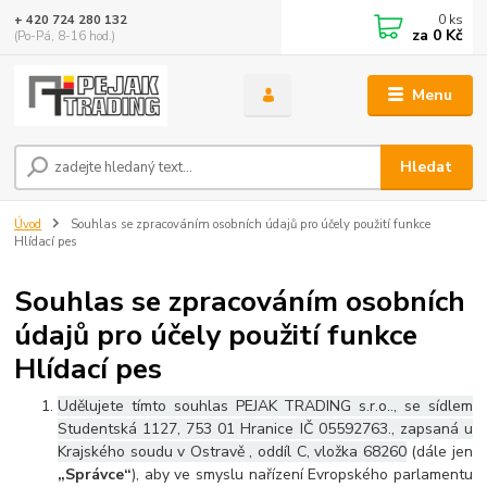
0
ks
+ 420 724 280 132
za
0 Kč
(Po-Pá, 8-16 hod.)
Menu
Hledat
Úvod
Souhlas se zpracováním osobních údajů pro účely použití funkce
Hlídací pes
Souhlas se zpracováním osobních
údajů pro účely použití funkce
Hlídací pes
Udělujete tímto souhlas PEJAK TRADING s.r.o.., se sídlem
Studentská 1127, 753 01 Hranice IČ 05592763., zapsaná u
Krajského soudu v Ostravě , oddíl C, vložka 68260
(dále jen
„Správce“
), aby ve smyslu nařízení Evropského parlamentu