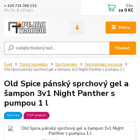
0
ks
+ 420 724 280 132
za
0 Kč
(Po-Pá, 8-16 hod.)
Menu
Hledat
Úvod
Tělová kosmetika
Sprchové gely
Sprchové gely pro muže
Old Spice pánský sprchový gel a šampon 3v1 Night Panther s pumpou 1 l
Old Spice pánský sprchový gel a
šampon 3v1 Night Panther s
pumpou 1 l
Novinka
TOP produkt