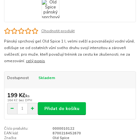
Ohodnotit produkt
Pánský sprchový gel Old Spice 1 l, velmi svěží a povznášející vodní vůně,
odlišuje se od ostatních vůní svého druhu svojí intenzitou a zároveň
svěžestí, pro muže, kteří považují trénink za cestu ke zkušenosti, ne za
omezování.
celý popis
Dostupnost
Skladem
199 Kč
/
ks
164 Kč
bez DPH
Přidat do košíku
Číslo produktu:
0000010122
EAN kód:
8700216452670
Značka:
Old Spice