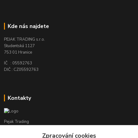
Kde nás najdete
PEJAK TRADING s.r.o.
Studentská 1127
753 01 Hranice
IČ : 05592763
DIČ : CZ05592763
Kontakty
Pejak Trading
Zpracování cookies
+ 420 724 280 132