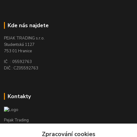
Kde nás najdete
PEJAK TRADING s.r.o.
Studentská 1127
753 01 Hranice
IČ : 05592763
DIČ : CZ05592763
Kontakty
Pejak Trading
Zpracování cookies
+ 420 724 280 132