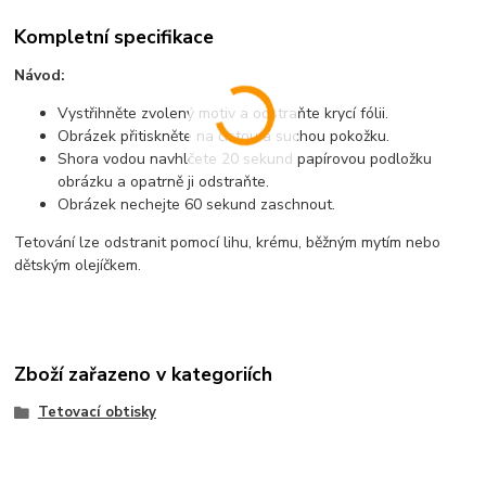
Kompletní specifikace
Návod:
Vystřihněte zvolený motiv a odstraňte krycí fólii.
Obrázek přitiskněte na čistou a suchou pokožku.
Shora vodou navhlčete 20 sekund papírovou podložku
obrázku a opatrně ji odstraňte.
Obrázek nechejte 60 sekund zaschnout.
Tetování lze odstranit pomocí lihu, krému, běžným mytím nebo
dětským olejíčkem.
Zboží zařazeno v kategoriích
Tetovací obtisky