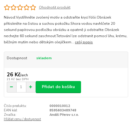
Ohodnotit produkt
Návod:Vystřihněte zvolený motiv a odstraňte krycí fólii.Obrázek
přitiskněte na čistou a suchou pokožku.Shora vodou navhlčete 20
sekund papírovou podložku obrázku a opatrně ji odstraňte.Obrázek
nechejte 60 sekund zaschnout.Tetování lze odstranit pomocí lihu, krému,
běžným mytím nebo dětským olejíčkem...
celý popis
Dostupnost
skladem
26 Kč
/
arch
21 Kč
bez DPH
Přidat do košíku
Číslo produktu:
0000010012
EAN kód:
8595603489748
Značka:
Anděl Přerov s.r.o.
Hlídat cenu / dostupnost