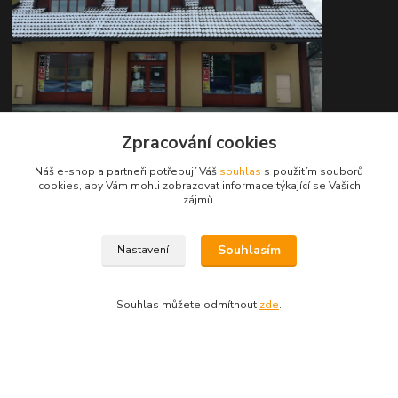
Zpracování cookies
Kontakty
Náš e-shop a partneři potřebují Váš
souhlas
s použitím souborů
cookies, aby Vám mohli zobrazovat informace týkající se Vašich
zájmů.
Pejak Trading
Souhlasím
Nastavení
+ 420 724 280 132
(Po-Pá, 8-16 hod.)
Souhlas můžete odmítnout
zde
.
pejakhranice@seznam.cz