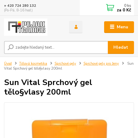
0
ks
+ 420 724 280 132
za
0 Kč
(Po-Pá, 8-16 hod.)
Menu
Hledat
Úvod
Tělová kosmetika
Sprchové gely
Sprchové gely pro ženy
Sun
Vital Sprchový gel tělo§vlasy 200ml
Sun Vital Sprchový gel
tělo§vlasy 200ml