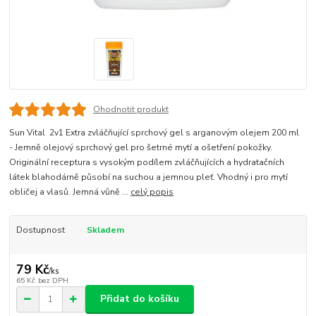
Ohodnotit produkt
Sun Vital 2v1 Extra zvláčňující sprchový gel s arganovým olejem 200 ml
- Jemně olejový sprchový gel pro šetrné mytí a ošetření pokožky.
Originální receptura s vysokým podílem zvláčňujících a hydratačních
látek blahodárně působí na suchou a jemnou pleť. Vhodný i pro mytí
obličej a vlasů. Jemná vůně ...
celý popis
Dostupnost
Skladem
79 Kč
/
ks
65 Kč
bez DPH
Přidat do košíku