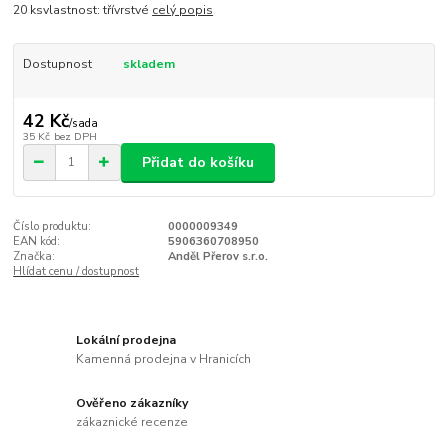
20 ksvlastnost: třívrstvé
celý popis
Dostupnost
skladem
42 Kč
/
sada
35 Kč
bez DPH
Přidat do košíku
Číslo produktu:
0000009349
EAN kód:
5906360708950
Značka:
Anděl Přerov s.r.o.
Hlídat cenu / dostupnost
Lokální prodejna
Kamenná prodejna v Hranicích
Ověřeno zákazníky
zákaznické recenze