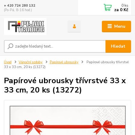
0
ks
+ 420 724 280 132
za
0 Kč
(Po-Pá, 8-16 hod.)
Menu
Hledat
Úvod
Vánoční ozdoby
Papírové ubrousky
Papírové ubrousky třívrstvé
33 x 33 cm, 20 ks (13272)
Papírové ubrousky třívrstvé 33 x
33 cm, 20 ks (13272)