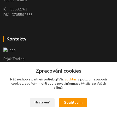
753 01 Hranice
IČ : 05592763
DIČ : CZ05592763
Kontakty
Pejak Trading
Zpracování cookies
+ 420 724 280 132
(Po-Pá, 8-16 hod.)
Náš e-shop a partneři potřebují Váš
souhlas
s použitím souborů
cookies, aby Vám mohli zobrazovat informace týkající se Vašich
pejakhranice@seznam.cz
zájmů.
Souhlasím
Nastavení
Pejak Trading s.r.o.