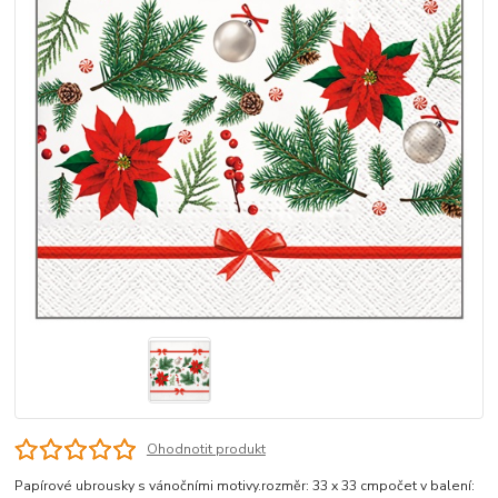
Ohodnotit produkt
Papírové ubrousky s vánočními motivy.rozměr: 33 x 33 cmpočet v balení: