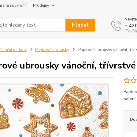
hrana soukromí
Prodejny
Nevíte
Hledat
+ 42
(Po-Pá
ánoční ozdoby
Papírové ubrousky
Papírové ubrousky vánoční, třívr
rové ubrousky vánoční, třívrstvé
Papíro
balení:
Dos