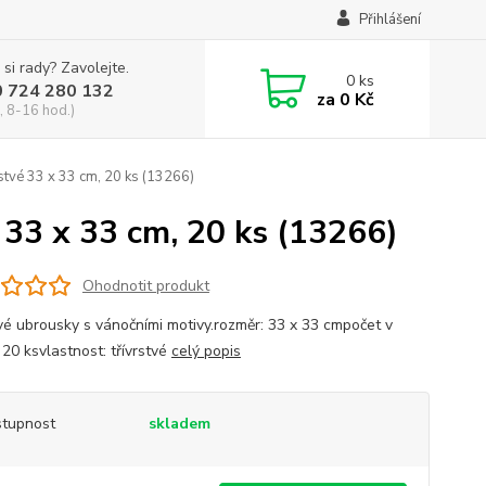
Přihlášení
 si rady? Zavolejte.
0
ks
0 724 280 132
za
0 Kč
, 8-16 hod.)
stvé 33 x 33 cm, 20 ks (13266)
 33 x 33 cm, 20 ks (13266)
Ohodnotit produkt
vé ubrousky s vánočními motivy.rozměr: 33 x 33 cmpočet v
 20 ksvlastnost: třívrstvé
celý popis
tupnost
skladem