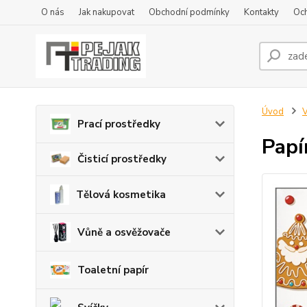
O nás
Jak nakupovat
Obchodní podmínky
Kontakty
Oc
Úvod
V
Prací prostředky
Papí
Čisticí prostředky
Tělová kosmetika
Vůně a osvěžovače
Toaletní papír