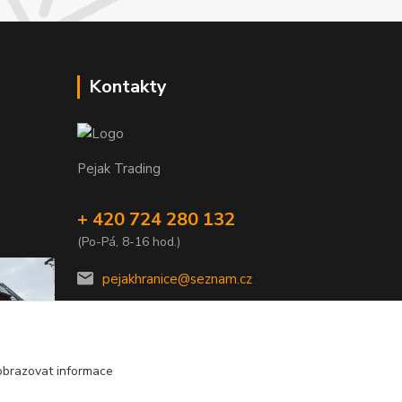
Kontakty
Pejak Trading
+ 420 724 280 132
(Po-Pá, 8-16 hod.)
pejakhranice@seznam.cz
obrazovat informace