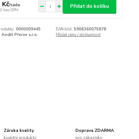
 Kč
/
sada
Přidat do košíku
Kč
bez DPH
roduktu:
0000009445
EAN kód:
5906360075878
Anděl Přerov s.r.o.
Hlídat cenu / dostupnost
Záruka kvality
Doprava ZDARMA
kvalitní produkty
pro zákazníky