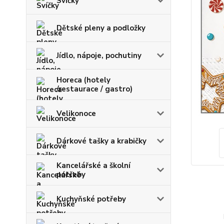
Svíčky
Dětské pleny a podložky
Jídlo, nápoje, pochutiny
Horeca (hotely
/restaurace / gastro)
Velikonoce
Dárkové tašky a krabičky
Kancelářské a školní
potřeby
Kuchyňské potřeby