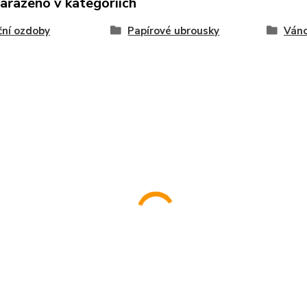
zařazeno v kategoriích
ní ozdoby
Papírové ubrousky
Váno