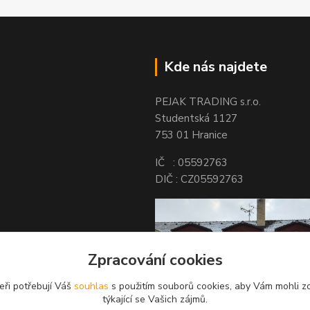
Kde nás najdete
PEJAK TRADING s.r.o.
Studentská 1127
753 01 Hranice
IČ : 05592763
DIČ : CZ05592763
Zpracování cookies
eři potřebují Váš
souhlas
s použitím souborů cookies, aby Vám mohli z
týkající se Vašich zájmů.