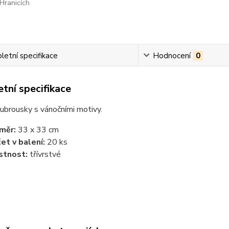
Hranicích
etní specifikace
Hodnocení
0
tní specifikace
ubrousky s vánočními motivy.
měr:
33 x 33 cm
et v balení:
20 ks
stnost:
třívrstvé