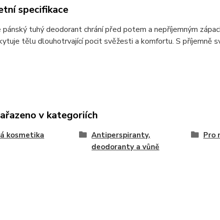
tní specifikace
 pánský tuhý deodorant chrání před potem a nepříjemným zápache
kytuje tělu dlouhotrvající pocit svěžesti a komfortu. S příjemně sv
zařazeno v kategoriích
á kosmetika
Antiperspiranty,
Pro 
deodoranty a vůně