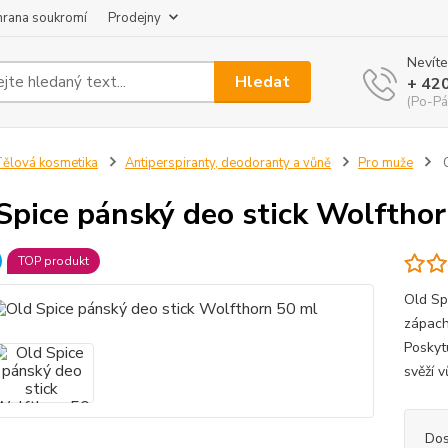
hrana soukromí
Prodejny
Nevíte
Hledat
+ 42
(Po-Pá
ělová kosmetika
Antiperspiranty, deodoranty a vůně
Pro muže
O
Spice pánský deo stick Wolftho
TOP produkt
Old Sp
zápach
Poskytu
svěží v
Dos