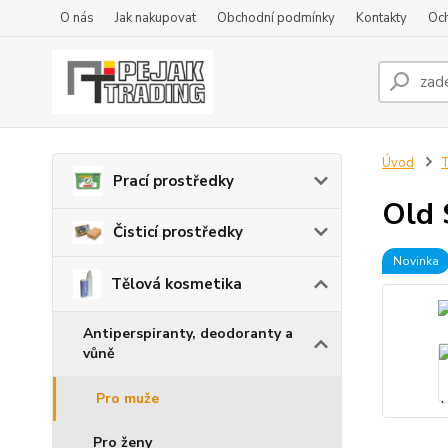
O nás
Jak nakupovat
Obchodní podmínky
Kontakty
Oc
Úvod
T
Prací prostředky
Old 
Čisticí prostředky
Novinka
Tělová kosmetika
Antiperspiranty, deodoranty a
vůně
Pro muže
Pro ženy