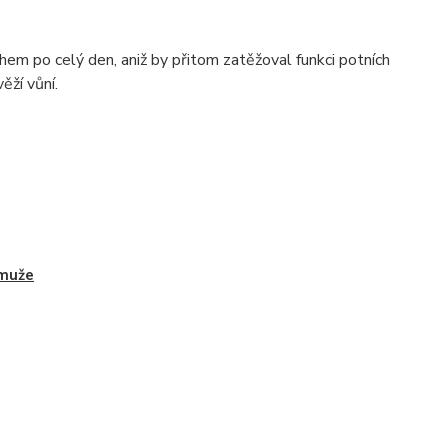
m po celý den, aniž by přitom zatěžoval funkci potních
ěží vůní.
muže