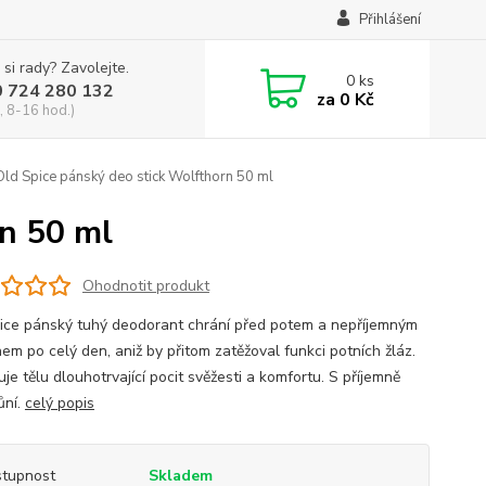
Přihlášení
 si rady? Zavolejte.
0
ks
0 724 280 132
za
0 Kč
, 8-16 hod.)
ld Spice pánský deo stick Wolfthorn 50 ml
rn 50 ml
Ohodnotit produkt
ice pánský tuhý deodorant chrání před potem a nepříjemným
em po celý den, aniž by přitom zatěžoval funkci potních žláz.
je tělu dlouhotrvající pocit svěžesti a komfortu. S příjemně
ůní.
celý popis
tupnost
Skladem