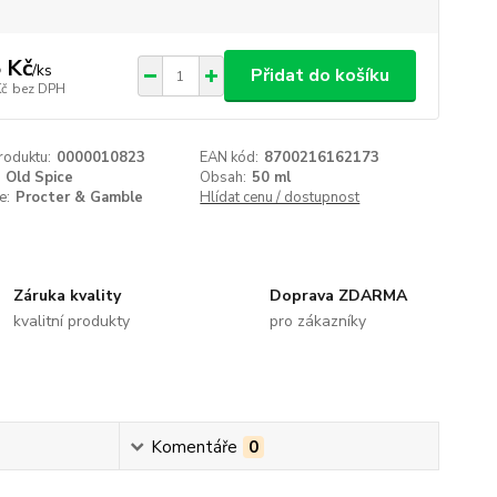
 Kč
/
ks
Přidat do košíku
Kč
bez DPH
roduktu:
0000010823
EAN kód:
8700216162173
Old Spice
Obsah:
50 ml
e:
Procter & Gamble
Hlídat cenu / dostupnost
Záruka kvality
Doprava ZDARMA
kvalitní produkty
pro zákazníky
Komentáře
0