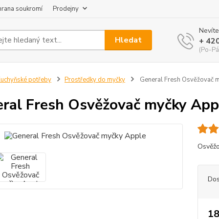
hrana soukromí
Prodejny
Nevíte
Hledat
+ 42
(Po-Pá
uchyňské potřeby
Prostředky do myčky
General Fresh Osvěžovač 
ral Fresh Osvěžovač myčky App
Osvěžo
Dos
18