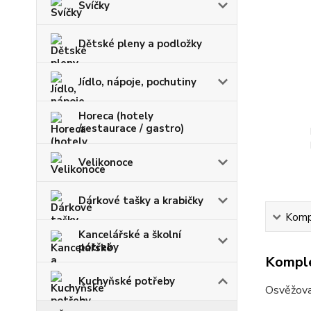
Svíčky
Dětské pleny a podložky
Jídlo, nápoje, pochutiny
Horeca (hotely
/restaurace / gastro)
Velikonoce
Dárkové tašky a krabičky
Kompl
Kancelářské a školní
potřeby
Komple
Kuchyňské potřeby
Osvěžovač