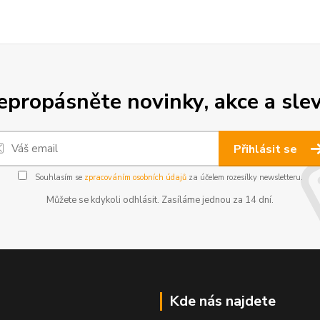
epropásněte novinky, akce a slev
Přihlásit se
Souhlasím se
zpracováním osobních údajů
za účelem rozesílky newsletteru.
Můžete se kdykoli odhlásit. Zasíláme jednou za 14 dní.
Kde nás najdete