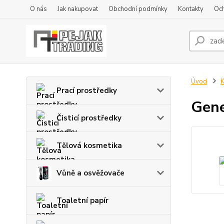
O nás
Jak nakupovat
Obchodní podmínky
Kontakty
Oc
Úvod
K
Prací prostředky
Gene
Čisticí prostředky
Tělová kosmetika
Vůně a osvěžovače
Toaletní papír