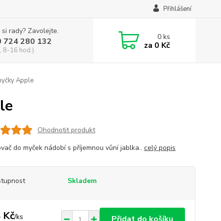
Přihlášení
 si rady? Zavolejte.
0
ks
0 724 280 132
za
0 Kč
, 8-16 hod.)
myčky Apple
le
Ohodnotit produkt
vač do myček nádobí s příjemnou vůní jablka..
celý popis
tupnost
Skladem
 Kč
/
ks
Přidat do košíku