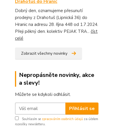
Drahotuš do Hranic
Dobrý den, oznamujeme přesunutí
prodejny z Drahotuš (Lipnická 36) do
Hranic na adresu 28. října 448 od 1.7.2024.
Přeji pěkný den. kolektiv PEJAK TRA...
číst
celé
Zobrazit všechny novinky
Nepropásněte novinky, akce
a slevy!
Můžete se kdykoli odhlásit.
Přihlásit se
Souhlasím se
zpracováním osobních údajů
za účelem
rozesílky newsletteru.