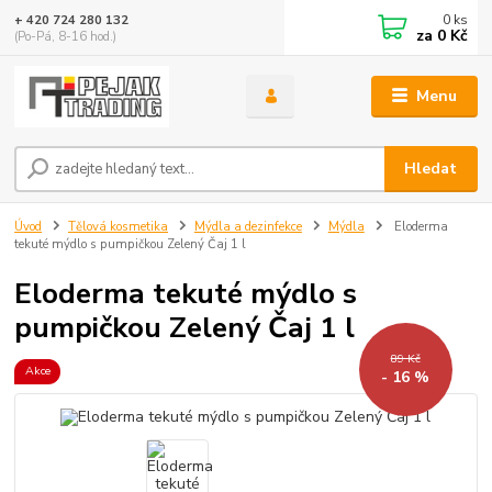
0
ks
+ 420 724 280 132
za
0 Kč
(Po-Pá, 8-16 hod.)
Menu
Hledat
Úvod
Tělová kosmetika
Mýdla a dezinfekce
Mýdla
Eloderma
tekuté mýdlo s pumpičkou Zelený Čaj 1 l
Eloderma tekuté mýdlo s
pumpičkou Zelený Čaj 1 l
89 Kč
Akce
- 16 %