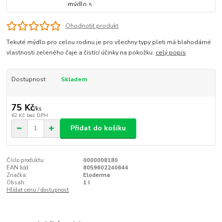
Ohodnotit produkt
Tekuté mýdlo pro celou rodinu je pro všechny typy pleti má blahodárné
vlastnosti zeleného čaje a čistící účinky na pokožku.
celý popis
Dostupnost
Skladem
75 Kč
/
ks
62 Kč
bez DPH
Přidat do košíku
Číslo produktu:
0000008180
EAN kód:
8059602240644
Značka:
Eloderma
Obsah:
1 l
Hlídat cenu / dostupnost