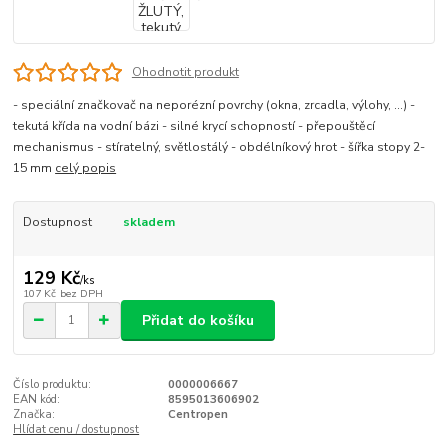
Ohodnotit produkt
- speciální značkovač na neporézní povrchy (okna, zrcadla, výlohy, …) -
tekutá křída na vodní bázi - silné krycí schopností - přepouštěcí
mechanismus - stíratelný, světlostálý - obdélníkový hrot - šířka stopy 2-
15 mm
celý popis
Dostupnost
skladem
129 Kč
/
ks
107 Kč
bez DPH
Přidat do košíku
Číslo produktu:
0000006667
EAN kód:
8595013606902
Značka:
Centropen
Hlídat cenu / dostupnost