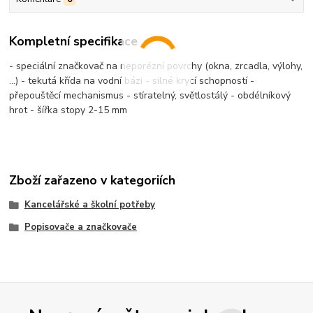
Kompletní specifikace
- speciální značkovač na neporézní povrchy (okna, zrcadla, výlohy,
…) - tekutá křída na vodní bázi - silné krycí schopností -
přepouštěcí mechanismus - stíratelný, světlostálý - obdélníkový
hrot - šířka stopy 2-15 mm
Zboží zařazeno v kategoriích
Kancelářské a školní potřeby
Popisovače a značkovače