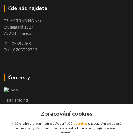
Kde nás najdete
PEJAK TRADING s.r.o.
Studentská 1127
753 01 Hranice
IČ : 05592763
DIČ : CZ05592763
Kontakty
Pejak Trading
Zpracování cookies
+ 420 724 280 132
(Po-Pá, 8-16 hod.)
Náš e-shop a partneři potřebují Váš
souhlas
s použitím souborů
cookies, aby Vám mohli zobrazovat informace týkající se Vašich
pejakhranice@seznam.cz