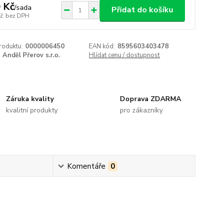
 Kč
/
sada
Přidat do košíku
Kč
bez DPH
roduktu:
0000006450
EAN kód:
8595603403478
Anděl Přerov s.r.o.
Hlídat cenu / dostupnost
Záruka kvality
Doprava ZDARMA
kvalitní produkty
pro zákazníky
Komentáře
0