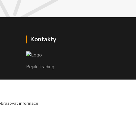
Kontakty
Pejak Trading
+ 420 724 280 132
(Po-Pá, 8-16 hod.)
obrazovat informace
pejakhranice@seznam.cz