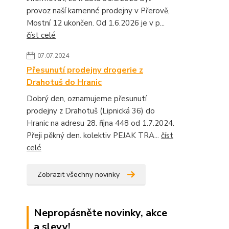
provoz naší kamenné prodejny v Přerově,
Mostní 12 ukončen. Od 1.6.2026 je v p...
číst celé
07.07.2024
Přesunutí prodejny drogerie z
Drahotuš do Hranic
Dobrý den, oznamujeme přesunutí
prodejny z Drahotuš (Lipnická 36) do
Hranic na adresu 28. října 448 od 1.7.2024.
Přeji pěkný den. kolektiv PEJAK TRA...
číst
celé
Zobrazit všechny novinky
Nepropásněte novinky, akce
a slevy!