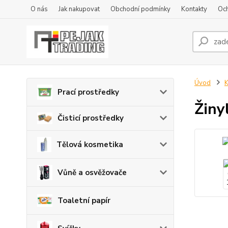
O nás
Jak nakupovat
Obchodní podmínky
Kontakty
Oc
Úvod
K
Prací prostředky
Žiny
Čisticí prostředky
Tělová kosmetika
Vůně a osvěžovače
Toaletní papír