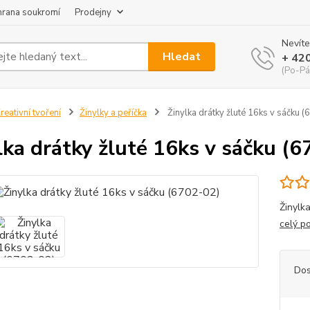
hrana soukromí
Prodejny
Nevíte
Hledat
+ 42
(Po-Pá
reativní tvoření
Žinylky a peříčka
Žinylka drátky žluté 16ks v sáčku 
lka drátky žluté 16ks v sáčku (
Žinylk
celý p
Dos