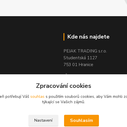
Kde nás najdete
PEJAK TRADING s.r.o.
Studentská 1127
753 01 Hranice
IČ : 05592763
DIČ : CZ05592763
Zpracování cookies
eři potřebují Váš
souhlas
s použitím souborů cookies, aby Vám mohli z
týkající se Vašich zájmů.
Souhlasím
Nastavení