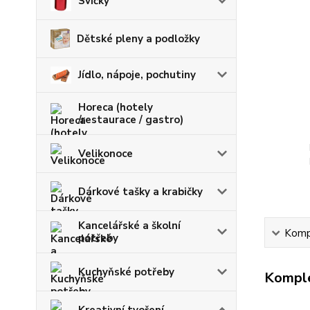
Svíčky
Dětské pleny a podložky
Jídlo, nápoje, pochutiny
Horeca (hotely
/restaurace / gastro)
Velikonoce
Dárkové tašky a krabičky
Kancelářské a školní
Kompl
potřeby
Kuchyňské potřeby
Komple
Kreativní tvoření