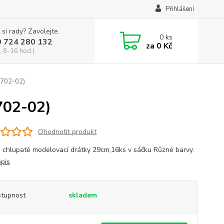
Přihlášení
 si rady? Zavolejte.
0
ks
0 724 280 132
za
0 Kč
, 8-16 hod.)
(6702-02)
6702-02)
Ohodnotit produkt
a chlupaté modelovací drátky 29cm,16ks v sáčku Různé barvy.
opis
tupnost
skladem