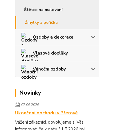
Štětce na malování
Žinylky a peříčka
Ozdoby a dekorace
Vlasové doplňky
Vánoční ozdoby
Novinky
07.06.2026
Ukončení obchodu v Přerově
Vážení zákazníci, dovolujeme si Vás
informovat, že k datu 31.5.2026 byl