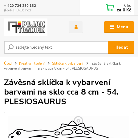
0
ks
+ 420 724 280 132
za
0 Kč
(Po-Pá, 8-16 hod.)
Menu
Hledat
Úvod
Kreativní tvoření
Sklíčka k vybarvení
Závěsná sklíčka k
vybarvení barvami na sklo cca 8 cm - 54. PLESIOSAURUS
Závěsná sklíčka k vybarvení
barvami na sklo cca 8 cm - 54.
PLESIOSAURUS