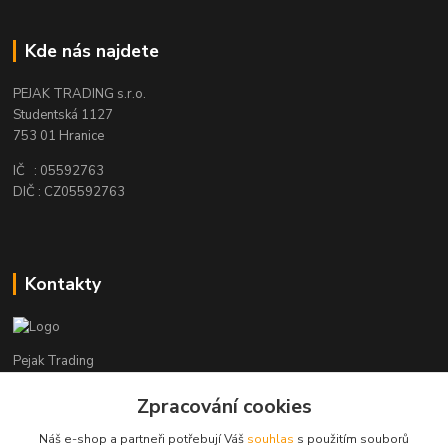
Kde nás najdete
PEJAK TRADING s.r.o.
Studentská 1127
753 01 Hranice
IČ : 05592763
DIČ : CZ05592763
Kontakty
Pejak Trading
Zpracování cookies
+ 420 724 280 132
(Po-Pá, 8-16 hod.)
Náš e-shop a partneři potřebují Váš
souhlas
s použitím souborů