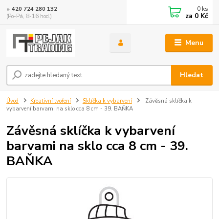
0
ks
+ 420 724 280 132
za
0 Kč
(Po-Pá, 8-16 hod.)
Menu
Hledat
Úvod
Kreativní tvoření
Sklíčka k vybarvení
Závěsná sklíčka k
vybarvení barvami na sklo cca 8 cm - 39. BAŇKA
Závěsná sklíčka k vybarvení
barvami na sklo cca 8 cm - 39.
BAŇKA