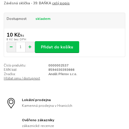
Závěsná sklíčka - 39. BAŇKA
celý popis
Dostupnost
skladem
10 Kč
/
ks
8 Kč
bez DPH
Přidat do košíku
Číslo produktu:
0000002537
EAN kód:
8594030393666
Značka:
Anděl Přerov s.r.o.
Hlídat cenu / dostupnost
Lokální prodejna
Kamenná prodejna v Hranicích
Ověřeno zákazníky
zákaznické recenze