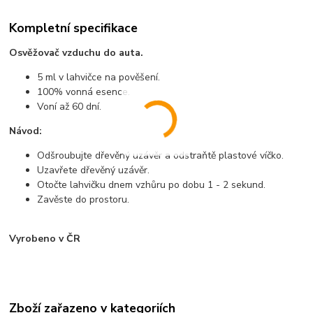
Kompletní specifikace
Osvěžovač vzduchu do auta.
5 ml v lahvičce na pověšení.
100% vonná esence.
Voní až 60 dní.
Návod:
Odšroubujte dřevěný uzávěr a odstraňtě plastové víčko.
Uzavřete dřevěný uzávěr.
Otočte lahvičku dnem vzhůru po dobu 1 - 2 sekund.
Zavěste do prostoru.
Vyrobeno v ČR
Zboží zařazeno v kategoriích