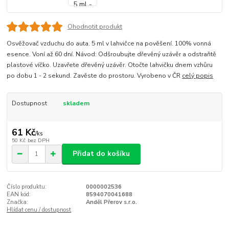
Ohodnotit produkt
Osvěžovač vzduchu do auta. 5 ml v lahvičce na pověšení. 100% vonná
esence. Voní až 60 dní. Návod: Odšroubujte dřevěný uzávěr a odstraňtě
plastové víčko. Uzavřete dřevěný uzávěr. Otočte lahvičku dnem vzhůru
po dobu 1 - 2 sekund. Zavěste do prostoru. Vyrobeno v ČR
celý popis
Dostupnost
skladem
61 Kč
/
ks
50 Kč
bez DPH
Přidat do košíku
Číslo produktu:
0000002536
EAN kód:
8594070041688
Značka:
Anděl Přerov s.r.o.
Hlídat cenu / dostupnost