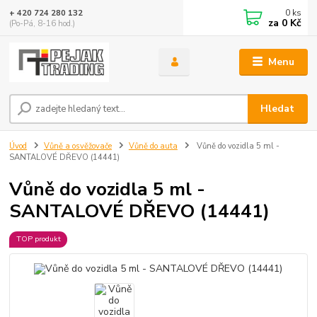
0
ks
+ 420 724 280 132
za
0 Kč
(Po-Pá, 8-16 hod.)
Menu
Hledat
Úvod
Vůně a osvěžovače
Vůně do auta
Vůně do vozidla 5 ml -
SANTALOVÉ DŘEVO (14441)
Vůně do vozidla 5 ml -
SANTALOVÉ DŘEVO (14441)
TOP produkt