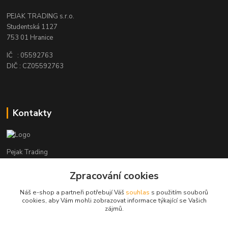
PEJAK TRADING s.r.o.
Studentská 1127
753 01 Hranice
IČ : 05592763
DIČ : CZ05592763
Kontakty
Pejak Trading
Zpracování cookies
+ 420 724 280 132
(Po-Pá, 8-16 hod.)
Náš e-shop a partneři potřebují Váš
souhlas
s použitím souborů
cookies, aby Vám mohli zobrazovat informace týkající se Vašich
pejakhranice@seznam.cz
zájmů.