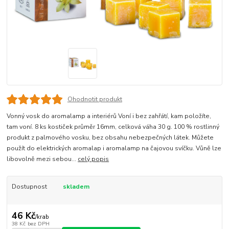
Ohodnotit produkt
Vonný vosk do aromalamp a interiérů Voní i bez zahřátí, kam položíte,
tam voní. 8 ks kostiček průměr 16mm, celková váha 30 g. 100 % rostlinný
produkt z palmového vosku, bez obsahu nebezpečných látek. Můžete
použít do elektrických aromalap i aromalamp na čajovou svíčku. Vůně lze
libovolně mezi sebou...
celý popis
Dostupnost
skladem
46 Kč
/
krab
38 Kč
bez DPH