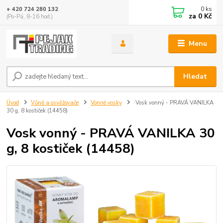
0
ks
+ 420 724 280 132
za
0 Kč
(Po-Pá, 8-16 hod.)
Menu
Hledat
Úvod
Vůně a osvěžovače
Vonné vosky
Vosk vonný - PRAVÁ VANILKA
30 g, 8 kostiček (14458)
Vosk vonný - PRAVÁ VANILKA 30
g, 8 kostiček (14458)