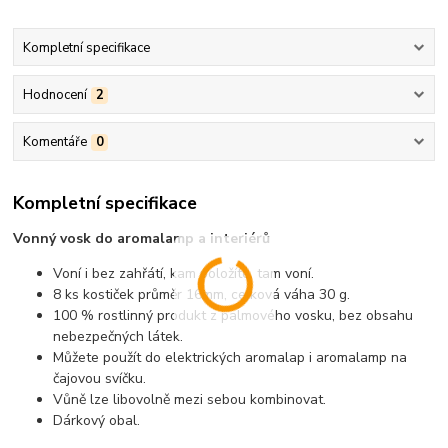
Kompletní specifikace
Hodnocení
2
Komentáře
0
Kompletní specifikace
Vonný vosk do aromalamp a interiérů
Voní i bez zahřátí, kam položíte, tam voní.
8 ks kostiček průměr 16mm, celková váha 30 g.
100 % rostlinný produkt z palmového vosku, bez obsahu
nebezpečných látek.
Můžete použít do elektrických aromalap i aromalamp na
čajovou svíčku.
Vůně lze libovolně mezi sebou kombinovat.
Dárkový obal.