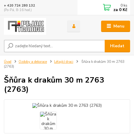
0
ks
+ 420 724 280 132
za
0 Kč
(Po-Pá, 8-16 hod.)
Menu
Hledat
Úvod
Ozdoby a dekorace
Létající draci
Šňůra k drakům 30 m 2763
(2763)
Šňůra k drakům 30 m 2763
(2763)