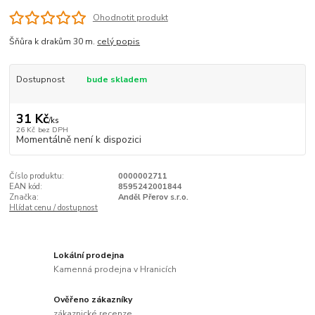
Ohodnotit produkt
Šňůra k drakům 30 m.
celý popis
Dostupnost
bude skladem
31 Kč
/
ks
26 Kč
bez DPH
Momentálně není k dispozici
Číslo produktu:
0000002711
EAN kód:
8595242001844
Značka:
Anděl Přerov s.r.o.
Hlídat cenu / dostupnost
Lokální prodejna
Kamenná prodejna v Hranicích
Ověřeno zákazníky
zákaznické recenze