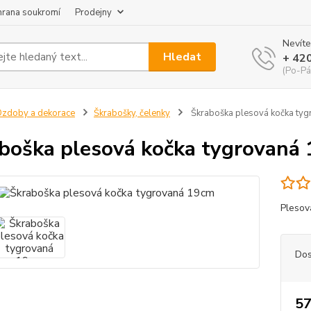
hrana soukromí
Prodejny
Nevíte
Hledat
+ 42
(Po-Pá
zdoby a dekorace
Škrabošky, čelenky
Škraboška plesová kočka ty
boška plesová kočka tygrovaná
Plesov
Dos
57