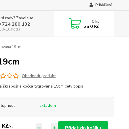
Přihlášení
 si rady? Zavolejte.
0
ks
0 724 280 132
za
0 Kč
, 8-16 hod.)
grovaná 19cm
 19cm
Ohodnotit produkt
á škraboška kočka tygrovaná 19cm
celý popis
tupnost
skladem
 Kč
/
ks
Přidat do košíku