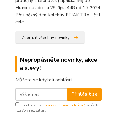
prodejny z Drahotuš (Lipnická 36) do
Hranic na adresu 28. října 448 od 1.7.2024.
Přeji pěkný den. kolektiv PEJAK TRA...
číst
celé
Zobrazit všechny novinky
Nepropásněte novinky, akce
a slevy!
Můžete se kdykoli odhlásit.
Přihlásit se
Souhlasím se
zpracováním osobních údajů
za účelem
rozesílky newsletteru.