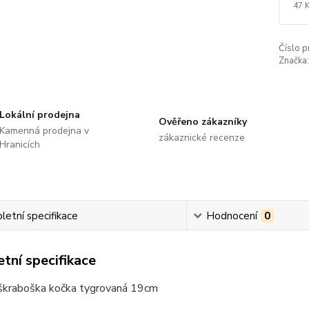
47 
Číslo p
Značka:
Lokální prodejna
Ověřeno zákazníky
Kamenná prodejna v
zákaznické recenze
Hranicích
etní specifikace
Hodnocení
0
tní specifikace
škraboška kočka tygrovaná 19cm