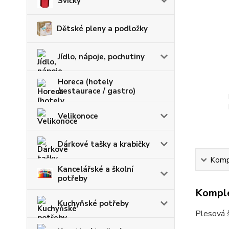
Svíčky
Dětské pleny a podložky
Jídlo, nápoje, pochutiny
Horeca (hotely
/restaurace / gastro)
Velikonoce
Dárkové tašky a krabičky
Kompl
Kancelářské a školní
potřeby
Komple
Kuchyňské potřeby
Plesová 