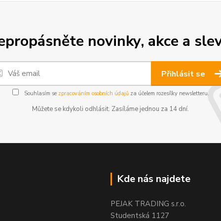
epropásněte novinky, akce a slev
Přihlásit se
Souhlasím se
zpracováním osobních údajů
za účelem rozesílky newsletteru.
Můžete se kdykoli odhlásit. Zasíláme jednou za 14 dní.
Kde nás najdete
PEJAK TRADING s.r.o.
Studentská 1127