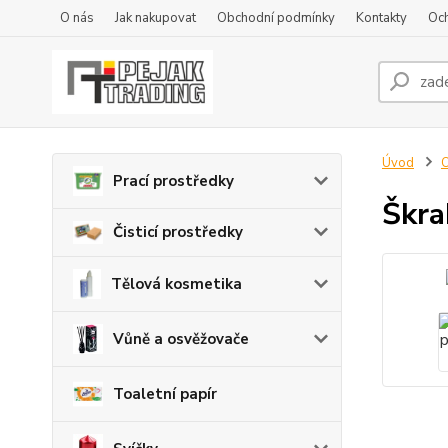
O nás
Jak nakupovat
Obchodní podmínky
Kontakty
Oc
Úvod
O
Prací prostředky
Škra
Čisticí prostředky
Tělová kosmetika
Vůně a osvěžovače
Toaletní papír