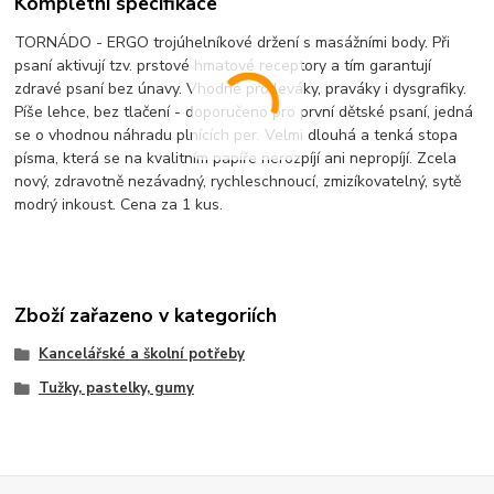
Kompletní specifikace
TORNÁDO - ERGO trojúhelníkové držení s masážními body. Při
psaní aktivují tzv. prstové hmatové receptory a tím garantují
zdravé psaní bez únavy. Vhodné pro leváky, praváky i dysgrafiky.
Píše lehce, bez tlačení - doporučeno pro první dětské psaní, jedná
se o vhodnou náhradu plnících per. Velmi dlouhá a tenká stopa
písma, která se na kvalitním papíře nerozpíjí ani nepropíjí. Zcela
nový, zdravotně nezávadný, rychleschnoucí, zmizíkovatelný, sytě
modrý inkoust. Cena za 1 kus.
Zboží zařazeno v kategoriích
Kancelářské a školní potřeby
Tužky, pastelky, gumy