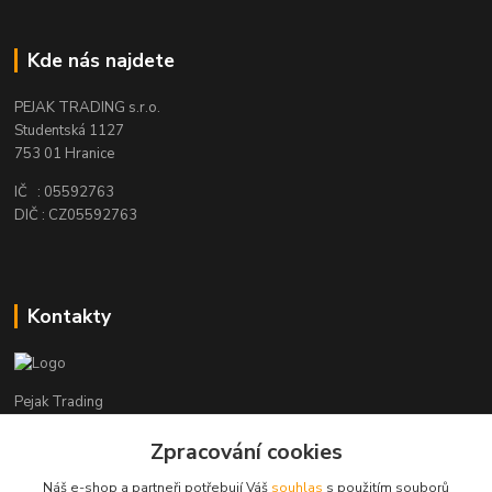
Kde nás najdete
PEJAK TRADING s.r.o.
Studentská 1127
753 01 Hranice
IČ : 05592763
DIČ : CZ05592763
Kontakty
Pejak Trading
Zpracování cookies
+ 420 724 280 132
(Po-Pá, 8-16 hod.)
Náš e-shop a partneři potřebují Váš
souhlas
s použitím souborů