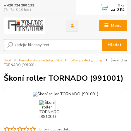
0
ks
+ 420 724 280 132
za
0 Kč
(Po-Pá, 8-16 hod.)
Menu
Hledat
Úvod
Kancelářské a školní potřeby
Tužky, pastelky, gumy
Škoní roller
TORNADO (991001)
Škoní roller TORNADO (991001)
Ohodnotit produkt