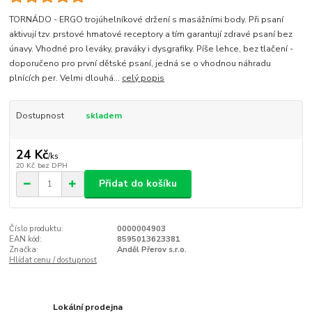
TORNÁDO - ERGO trojúhelníkové držení s masážními body. Při psaní
aktivují tzv. prstové hmatové receptory a tím garantují zdravé psaní bez
únavy. Vhodné pro leváky, praváky i dysgrafiky. Píše lehce, bez tlačení -
doporučeno pro první dětské psaní, jedná se o vhodnou náhradu
plnících per. Velmi dlouhá...
celý popis
Dostupnost
skladem
24 Kč
/
ks
20 Kč
bez DPH
Přidat do košíku
Číslo produktu:
0000004903
EAN kód:
8595013623381
Značka:
Anděl Přerov s.r.o.
Hlídat cenu / dostupnost
Lokální prodejna