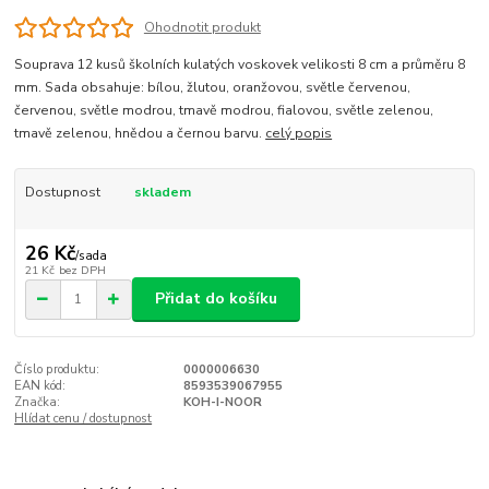
Ohodnotit produkt
Souprava 12 kusů školních kulatých voskovek velikosti 8 cm a průměru 8
mm. Sada obsahuje: bílou, žlutou, oranžovou, světle červenou,
červenou, světle modrou, tmavě modrou, fialovou, světle zelenou,
tmavě zelenou, hnědou a černou barvu.
celý popis
Dostupnost
skladem
26 Kč
/
sada
21 Kč
bez DPH
Přidat do košíku
Číslo produktu:
0000006630
EAN kód:
8593539067955
Značka:
KOH-I-NOOR
Hlídat cenu / dostupnost