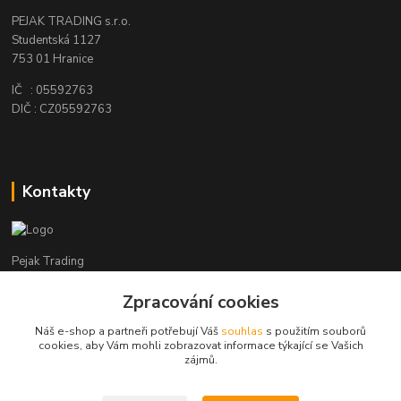
PEJAK TRADING s.r.o.
Studentská 1127
753 01 Hranice
IČ : 05592763
DIČ : CZ05592763
Kontakty
Pejak Trading
Zpracování cookies
+ 420 724 280 132
(Po-Pá, 8-16 hod.)
Náš e-shop a partneři potřebují Váš
souhlas
s použitím souborů
cookies, aby Vám mohli zobrazovat informace týkající se Vašich
pejakhranice@seznam.cz
zájmů.