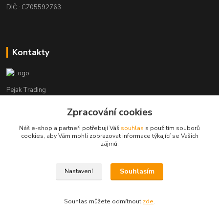
DIČ : CZ05592763
Kontakty
Pejak Trading
Zpracování cookies
+ 420 724 280 132
(Po-Pá, 8-16 hod.)
Náš e-shop a partneři potřebují Váš
souhlas
s použitím souborů
cookies, aby Vám mohli zobrazovat informace týkající se Vašich
pejakhranice@seznam.cz
zájmů.
Souhlasím
Nastavení
Pejak Trading s.r.o.
Souhlas můžete odmítnout
zde
.
Vytvořeno na
Eshop-rychle.cz