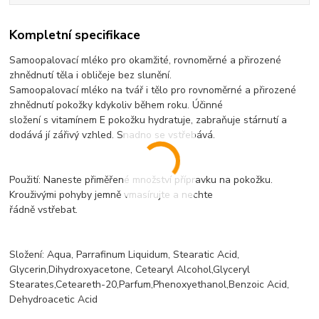
Kompletní specifikace
Samoopalovací mléko pro okamžité, rovnoměrné a přirozené
zhnědnutí těla i obličeje bez slunění.
Samoopalovací mléko na tvář i tělo pro rovnoměrné a přirozené
zhnědnutí pokožky kdykoliv během roku. Účinné
složení s vitamínem E pokožku hydratuje, zabraňuje stárnutí a
dodává jí zářivý vzhled. Snadno se vstřebává.
Použití: Naneste přiměřené množství přípravku na pokožku.
Krouživými pohyby jemně vmasírujte a nechte
řádně vstřebat.
Složení: Aqua, Parrafinum Liquidum, Stearatic Acid,
Glycerin,Dihydroxyacetone, Cetearyl Alcohol,Glyceryl
Stearates,Ceteareth-20,Parfum,Phenoxyethanol,Benzoic Acid,
Dehydroacetic Acid