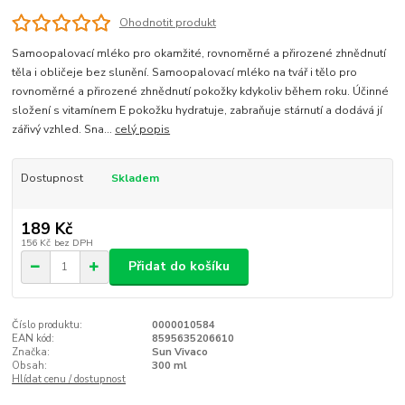
Ohodnotit produkt
Samoopalovací mléko pro okamžité, rovnoměrné a přirozené zhnědnutí
těla i obličeje bez slunění. Samoopalovací mléko na tvář i tělo pro
rovnoměrné a přirozené zhnědnutí pokožky kdykoliv během roku. Účinné
složení s vitamínem E pokožku hydratuje, zabraňuje stárnutí a dodává jí
zářivý vzhled. Sna...
celý popis
Dostupnost
Skladem
189 Kč
156 Kč
bez DPH
Přidat do košíku
Číslo produktu:
0000010584
EAN kód:
8595635206610
Značka:
Sun Vivaco
Obsah:
300 ml
Hlídat cenu / dostupnost