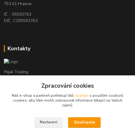
753 01 Hranice
IČ : 05592763
DIČ : CZ05592763
Kontakty
Pejak Trading
Zpracování cookies
+ 420 724 280 132
(Po-Pá, 8-16 hod.)
Náš e-shop a partneři potřebují Váš
souhlas
s použitím souborů
cookies, aby Vám mohli zobrazovat informace týkající se Vašich
pejakhranice@seznam.cz
zájmů.
Souhlasím
Nastavení