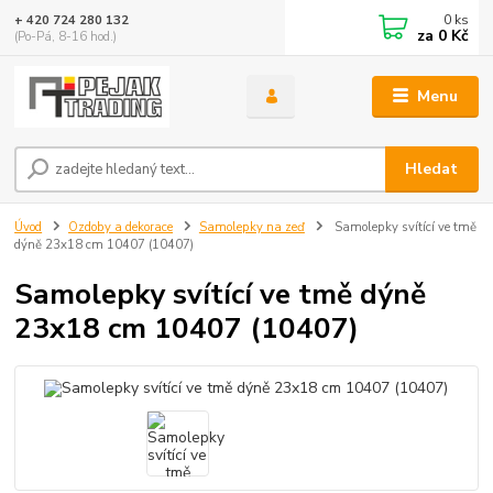
0
ks
+ 420 724 280 132
za
0 Kč
(Po-Pá, 8-16 hod.)
Menu
Hledat
Úvod
Ozdoby a dekorace
Samolepky na zeď
Samolepky svítící ve tmě
dýně 23x18 cm 10407 (10407)
Samolepky svítící ve tmě dýně
23x18 cm 10407 (10407)