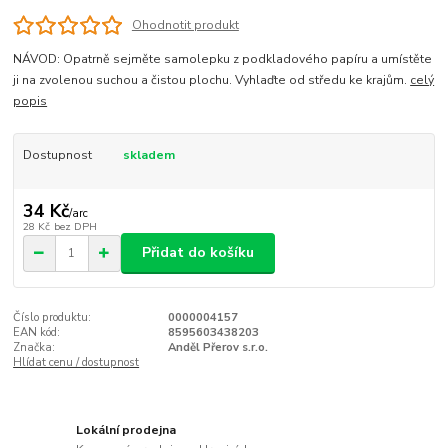
Ohodnotit produkt
NÁVOD: Opatrně sejměte samolepku z podkladového papíru a umístěte
ji na zvolenou suchou a čistou plochu. Vyhlaďte od středu ke krajům.
celý
popis
Dostupnost
skladem
34 Kč
/
arc
28 Kč
bez DPH
Přidat do košíku
Číslo produktu:
0000004157
EAN kód:
8595603438203
Značka:
Anděl Přerov s.r.o.
Hlídat cenu / dostupnost
Lokální prodejna