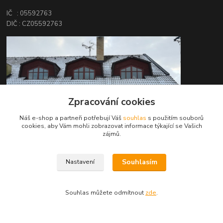
IČ : 05592763
DIČ : CZ05592763
Zpracování cookies
Náš e-shop a partneři potřebují Váš
souhlas
s použitím souborů
cookies, aby Vám mohli zobrazovat informace týkající se Vašich
zájmů.
Souhlasím
Kontakty
Nastavení
Souhlas můžete odmítnout
zde
.