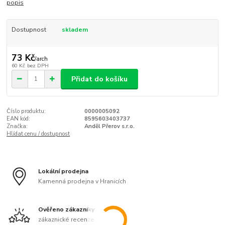
popis
Dostupnost
skladem
73 Kč
/
arch
60 Kč
bez DPH
Přidat do košíku
Číslo produktu:
0000005092
EAN kód:
8595603403737
Značka:
Anděl Přerov s.r.o.
Hlídat cenu / dostupnost
Lokální prodejna
Kamenná prodejna v Hranicích
Ověřeno zákazníky
zákaznické recenze