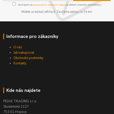
Souhlasím se
zpracováním osobních údajů
za účelem rozesílky newsletteru.
Můžete se kdykoli odhlásit. Zasíláme jednou za 14 dní.
Informace pro zákazníky
O nás
Jak nakupovat
Obchodní podmínky
Kontakty
Kde nás najdete
PEJAK TRADING s.r.o.
Studentská 1127
753 01 Hranice