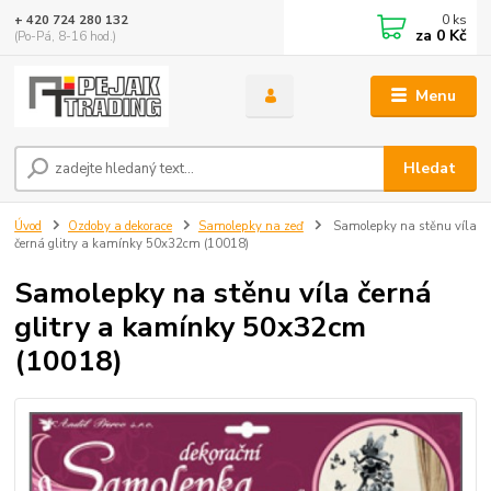
0
ks
+ 420 724 280 132
za
0 Kč
(Po-Pá, 8-16 hod.)
Menu
Hledat
Úvod
Ozdoby a dekorace
Samolepky na zeď
Samolepky na stěnu víla
černá glitry a kamínky 50x32cm (10018)
Samolepky na stěnu víla černá
glitry a kamínky 50x32cm
(10018)