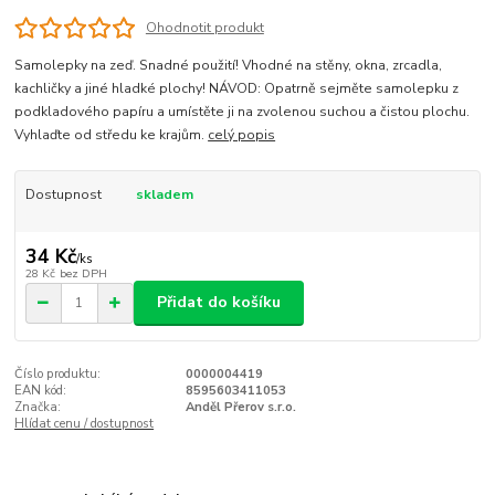
Ohodnotit produkt
Samolepky na zeď. Snadné použití! Vhodné na stěny, okna, zrcadla,
kachličky a jiné hladké plochy! NÁVOD: Opatrně sejměte samolepku z
podkladového papíru a umístěte ji na zvolenou suchou a čistou plochu.
Vyhlaďte od středu ke krajům.
celý popis
Dostupnost
skladem
34 Kč
/
ks
28 Kč
bez DPH
Přidat do košíku
Číslo produktu:
0000004419
EAN kód:
8595603411053
Značka:
Anděl Přerov s.r.o.
Hlídat cenu / dostupnost