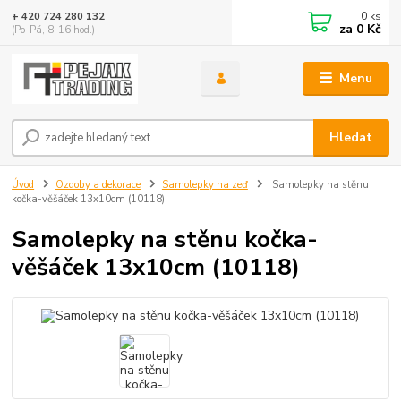
0
ks
+ 420 724 280 132
za
0 Kč
(Po-Pá, 8-16 hod.)
Menu
Hledat
Úvod
Ozdoby a dekorace
Samolepky na zeď
Samolepky na stěnu
kočka-věšáček 13x10cm (10118)
Samolepky na stěnu kočka-
věšáček 13x10cm (10118)