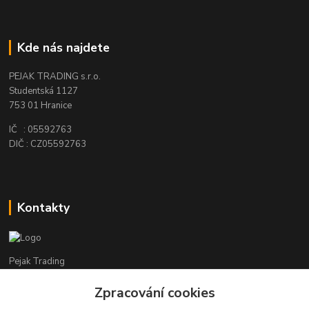
Kde nás najdete
PEJAK TRADING s.r.o.
Studentská 1127
753 01 Hranice
IČ : 05592763
DIČ : CZ05592763
Kontakty
Pejak Trading
Zpracování cookies
+ 420 724 280 132