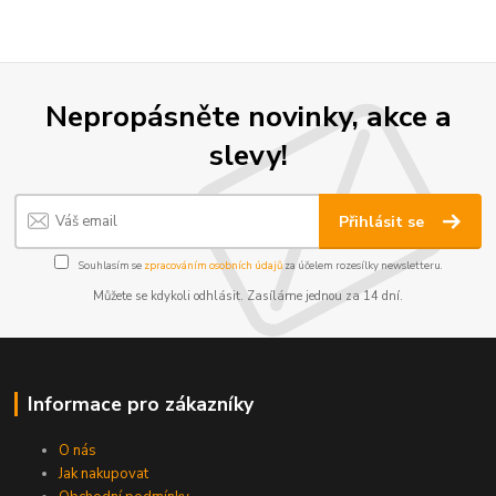
Nepropásněte novinky, akce a
slevy!
Přihlásit se
Souhlasím se
zpracováním osobních údajů
za účelem rozesílky newsletteru.
Můžete se kdykoli odhlásit. Zasíláme jednou za 14 dní.
Informace pro zákazníky
O nás
Jak nakupovat