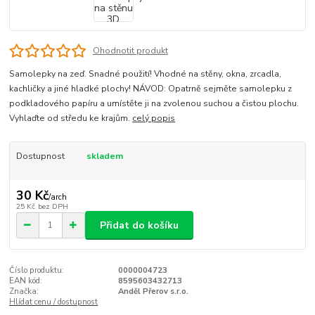
Ohodnotit produkt
Samolepky na zeď. Snadné použití! Vhodné na stěny, okna, zrcadla,
kachličky a jiné hladké plochy! NÁVOD: Opatrně sejměte samolepku z
podkladového papíru a umístěte ji na zvolenou suchou a čistou plochu.
Vyhlaďte od středu ke krajům.
celý popis
Dostupnost
skladem
30 Kč
/
arch
25 Kč
bez DPH
Přidat do košíku
Číslo produktu:
0000004723
EAN kód:
8595603432713
Značka:
Anděl Přerov s.r.o.
Hlídat cenu / dostupnost