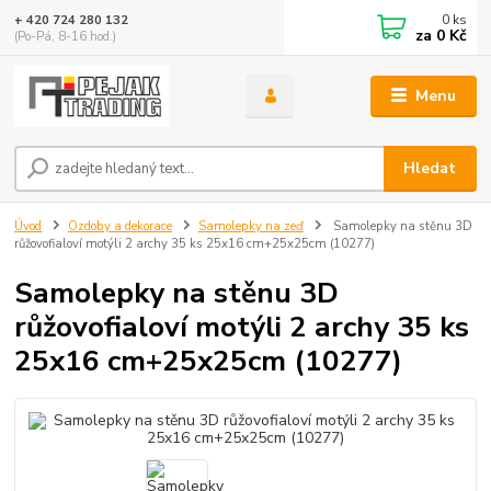
0
ks
+ 420 724 280 132
za
0 Kč
(Po-Pá, 8-16 hod.)
Menu
Hledat
Úvod
Ozdoby a dekorace
Samolepky na zeď
Samolepky na stěnu 3D
růžovofialoví motýli 2 archy 35 ks 25x16 cm+25x25cm (10277)
Samolepky na stěnu 3D
růžovofialoví motýli 2 archy 35 ks
25x16 cm+25x25cm (10277)