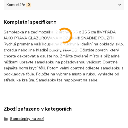
Komentáře
0
Kompletní specifikace
Samolepka na zeď mozaika, 2 archy 25,5 x 25,5 cm !!!VYPADÁ
JAKO PRAVÁ GLAZUROVANÁ MOZAIKA!!! SNADNÉ POUŽITÍ!
Rychlá proměna vaší koupelny či kuchyně. Ideální na obklady, sklo,
zrcadla nebo jiné hladké plochy. NÁVOD: Očistěte povrch, který
chcete dekorovat a osušte ho. Změřte zvolené místo a případně
nůžkami upravte samolepku na požadovanou velikost. Opatrně
sejměte horní krycí fólii. Potom velmi opatrně odlepte samolepku z
podkladové fólie. Položte na vybrané místo a rukou vyhlaďte od
středu ke krajům. Samolepky lze napojovat na sebe.
Zboží zařazeno v kategoriích
Samolepky na zeď