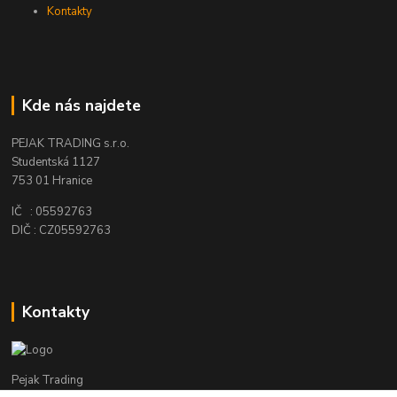
Kontakty
Kde nás najdete
PEJAK TRADING s.r.o.
Studentská 1127
753 01 Hranice
IČ : 05592763
DIČ : CZ05592763
Kontakty
Pejak Trading