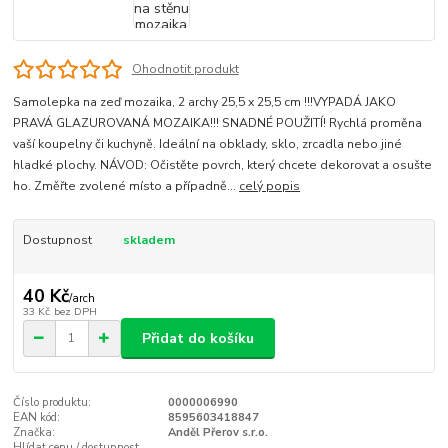
Ohodnotit produkt
Samolepka na zeď mozaika, 2 archy 25,5 x 25,5 cm !!!VYPADÁ JAKO
PRAVÁ GLAZUROVANÁ MOZAIKA!!! SNADNÉ POUŽITÍ! Rychlá proměna
vaší koupelny či kuchyně. Ideální na obklady, sklo, zrcadla nebo jiné
hladké plochy. NÁVOD: Očistěte povrch, který chcete dekorovat a osušte
ho. Změřte zvolené místo a případně...
celý popis
Dostupnost
skladem
40 Kč
/
arch
33 Kč
bez DPH
Přidat do košíku
Číslo produktu:
0000006990
EAN kód:
8595603418847
Značka:
Anděl Přerov s.r.o.
Hlídat cenu / dostupnost