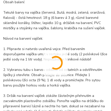
Obsah balení:
Tekuté barvy na vajíčka (červená, žlutá, modrá, zelená, oranžová,
fialová) - čistá hmotnost: 18 g (6 barev á 3 g), různé barevné
skleněné korálky, štětec, lepidlo 10 g, držáček na barvení, PVC
mističky a stojánky na vajíčka, šablony, krabička na sušení vajíček.
Návod na barvení vajíček:
1. Připravte si natvrdo uvařená vejce. Před barvením
doporučujeme vajíčka umýt v roztoku jedlé sody (2 polévkové lžíce
jedlé sody na 1 litr vody). Nepoužívejte hliníkové nádobí!
2. Vybranou tubu s barvou oddělte od ostatních a odstřihnutím
špičky ji otevřete. Obsah přelejte do sklenice. Přidejte 1
polévkovou lžíci octa (9 %), 1 dl vody a promíchejte. Pro sytou
barvu použijte horkou vodu a horká vajíčka.
3. Držák na barvení vajíček získáte částečným přehnutím a
zacvaknutím plastového zobáčku. Ponořte vajíčko na držáčku do
připravené barvicí lázně a nechte ho tam, dokud se nezabarví na