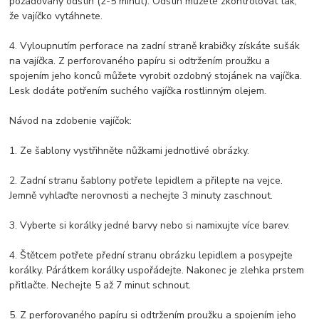
požadovaný odstín (2-5 minut). Odstín můžete zkontrolovat tak,
že vajíčko vytáhnete.
4. Vyloupnutím perforace na zadní straně krabičky získáte sušák
na vajíčka. Z perforovaného papíru si odtržením proužku a
spojením jeho konců můžete vyrobit ozdobný stojánek na vajíčka.
Lesk dodáte potřením suchého vajíčka rostlinným olejem.
Návod na zdobenie vajíčok:
1. Ze šablony vystřihněte nůžkami jednotlivé obrázky.
2. Zadní stranu šablony potřete lepidlem a přilepte na vejce.
Jemně vyhlaďte nerovnosti a nechejte 3 minuty zaschnout.
3. Vyberte si korálky jedné barvy nebo si namixujte více barev.
4. Štětcem potřete přední stranu obrázku lepidlem a posypejte
korálky. Párátkem korálky uspořádejte. Nakonec je zlehka prstem
přitlačte. Nechejte 5 až 7 minut schnout.
5. Z perforovaného papíru si odtržením proužku a spojením jeho