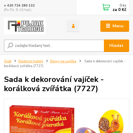
0
ks
+ 420 724 280 132
za
0 Kč
(Po-Pá, 8-16 hod.)
Menu
Hledat
Úvod
Kreativní tvoření
Barvy na vajíčka
Sada k dekorování vajíček -
korálková zvířátka (7727)
Sada k dekorování vajíček -
korálková zvířátka (7727)