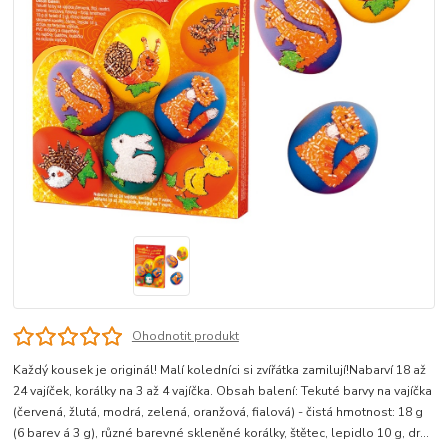
Ohodnotit produkt
Každý kousek je originál! Malí koledníci si zvířátka zamilují!Nabarví 18 až
24 vajíček, korálky na 3 až 4 vajíčka. Obsah balení: Tekuté barvy na vajíčka
(červená, žlutá, modrá, zelená, oranžová, fialová) - čistá hmotnost: 18 g
(6 barev á 3 g), různé barevné skleněné korálky, štětec, lepidlo 10 g, dr...