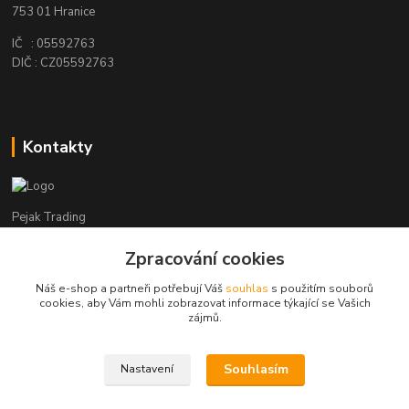
753 01 Hranice
IČ : 05592763
DIČ : CZ05592763
Kontakty
Pejak Trading
Zpracování cookies
+ 420 724 280 132
(Po-Pá, 8-16 hod.)
Náš e-shop a partneři potřebují Váš
souhlas
s použitím souborů
cookies, aby Vám mohli zobrazovat informace týkající se Vašich
pejakhranice@seznam.cz
zájmů.
Souhlasím
Nastavení