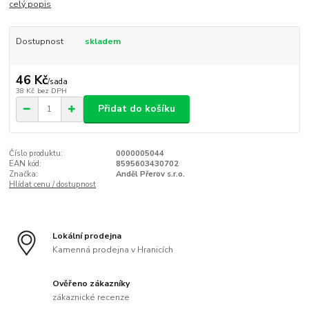
celý popis
Dostupnost
skladem
46 Kč
/
sada
38 Kč
bez DPH
Přidat do košíku
Číslo produktu:
0000005044
EAN kód:
8595603430702
Značka:
Anděl Přerov s.r.o.
Hlídat cenu / dostupnost
Lokální prodejna
Kamenná prodejna v Hranicích
Ověřeno zákazníky
zákaznické recenze