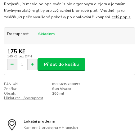
Rozjasňující máslo po opalování s bio arganovým olejem a jemnými
třpytivými zlatými glitry pro zvýraznění bronzové pleti. Vhodné i jako
zvláčňující péče vysušené pokožky po opalování či koupání.
celý popis
Dostupnost
Skladem
175 Kč
145 Kč
bez DPH
Přidat do košíku
EAN kód:
8595635209093
Značka:
Sun Vivaco
Obsah:
200 ml
Hlídat cenu / dostupnost
Lokální prodejna
Kamenná prodejna v Hranicích