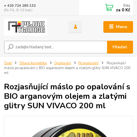
0
ks
+ 420 724 280 132
za
0 Kč
(Po-Pá, 8-16 hod.)
Menu
Hledat
Úvod
Tělová kosmetika
Opalování
Po opalování
Rozjasňující
máslo po opalování s BIO arganovým olejem a zlatými glitry SUN VIVACO 200
ml
Rozjasňující máslo po opalování s
BIO arganovým olejem a zlatými
glitry SUN VIVACO 200 ml