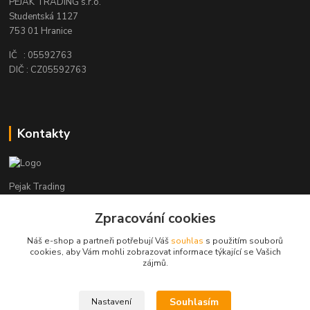
PEJAK TRADING s.r.o.
Studentská 1127
753 01 Hranice
IČ : 05592763
DIČ : CZ05592763
Kontakty
Pejak Trading
Zpracování cookies
+ 420 724 280 132
(Po-Pá, 8-16 hod.)
Náš e-shop a partneři potřebují Váš
souhlas
s použitím souborů
cookies, aby Vám mohli zobrazovat informace týkající se Vašich
pejakhranice@seznam.cz
zájmů.
Souhlasím
Nastavení