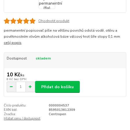
Ohodnotit produkt
permanentní popisovač píše na většinu povrchů odolá vodě, otěru a
povětrnostním vlivům alkoholová báze válcový hrot šíře stopy 0,1 mm
celý popis
Dostupnost
skladem
10 Kč
/
ks
8 Kč
bez DPH
Přidat do košíku
Číslo produktu:
0000004537
EAN kód:
8595013612309
Značka:
Centropen
Hlídat cenu / dostupnost