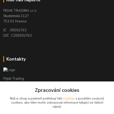
PEJAK TRADING s.r.o.
Studentská 1127
753 01 Hranice
IČ : 05592763
DIČ : CZ05592763
Kontakty
Pejak Trading
Zpracování cookies
+ 420 724 280 132
(Po-Pá, 8-16 hod.)
Náš e-shop a partneři potřebují Váš
souhlas
s použitím souborů
cookies, aby Vám mohli zobrazovat informace týkající se Vašich
pejakhranice@seznam.cz
zájmů.