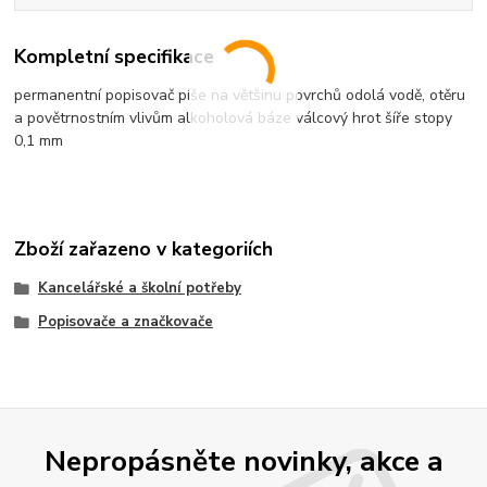
Kompletní specifikace
permanentní popisovač píše na většinu povrchů odolá vodě, otěru
a povětrnostním vlivům alkoholová báze válcový hrot šíře stopy
0,1 mm
Zboží zařazeno v kategoriích
Kancelářské a školní potřeby
Popisovače a značkovače
Nepropásněte novinky, akce a