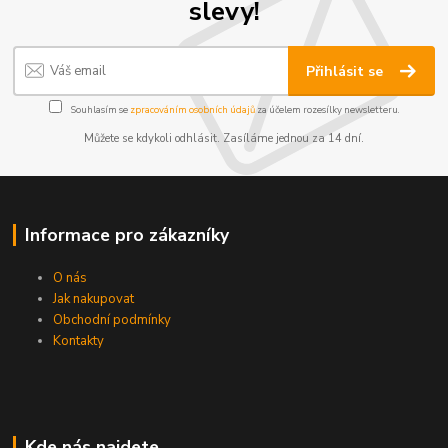
slevy!
Přihlásit se
Souhlasím se
zpracováním osobních údajů
za účelem rozesílky newsletteru.
Můžete se kdykoli odhlásit. Zasíláme jednou za 14 dní.
Informace pro zákazníky
O nás
Jak nakupovat
Obchodní podmínky
Kontakty
Kde nás najdete