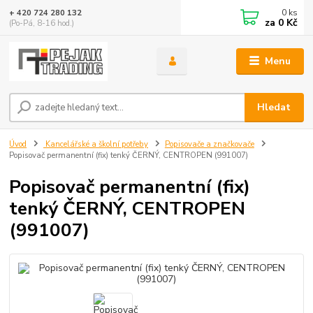
0
ks
+ 420 724 280 132
za
0 Kč
(Po-Pá, 8-16 hod.)
Menu
Hledat
Úvod
Kancelářské a školní potřeby
Popisovače a značkovače
Popisovač permanentní (fix) tenký ČERNÝ, CENTROPEN (991007)
Popisovač permanentní (fix)
tenký ČERNÝ, CENTROPEN
(991007)