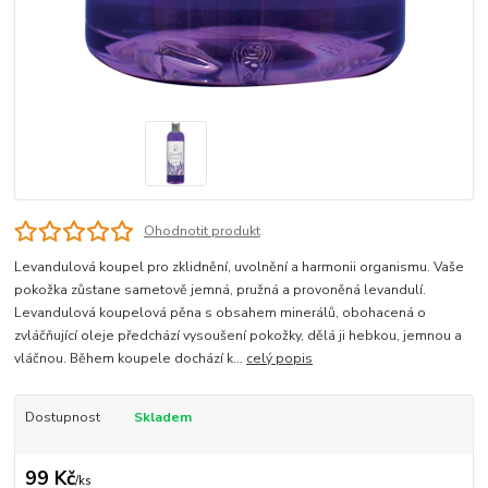
Ohodnotit produkt
Levandulová koupel pro zklidnění, uvolnění a harmonii organismu. Vaše
pokožka zůstane sametově jemná, pružná a provoněná levandulí.
Levandulová koupelová pěna s obsahem minerálů, obohacená o
zvláčňující oleje předchází vysoušení pokožky, dělá ji hebkou, jemnou a
vláčnou. Během koupele dochází k...
celý popis
Dostupnost
Skladem
99 Kč
/
ks