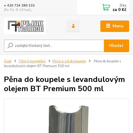
0
ks
+ 420 724 280 132
za
0 Kč
(Po-Pá, 8-16 hod.)
Menu
Hledat
Úvod
Tělová kosmetika
Pěna a sůl do koupele
Pěna do koupele s
levandulovým olejem BT Premium 500 ml
Pěna do koupele s levandulovým
olejem BT Premium 500 ml