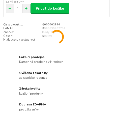
82 Kč
bez DPH
Přidat do košíku
Číslo produktu:
0000002994
EAN kód:
8595635207754
Značka:
Body Tip
Obsah:
500 ml
Hlídat cenu / dostupnost
Lokální prodejna
Kamenná prodejna v Hranicích
Ověřeno zákazníky
zákaznické recenze
Záruka kvality
kvalitní produkty
Doprava ZDARMA
pro zákazníky