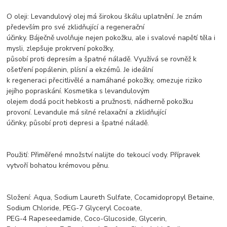
O oleji: Levandulový olej má širokou škálu uplatnění. Je znám
především pro své zklidňující a regenerační
účinky. Báječně uvolňuje nejen pokožku, ale i svalové napětí těla i
mysli, zlepšuje prokrvení pokožky,
působí proti depresím a špatné náladě. Využívá se rovněž k
ošetření popálenin, plísní a ekzémů. Je ideální
k regeneraci přecitlivělé a namáhané pokožky, omezuje riziko
jejího popraskání. Kosmetika s levandulovým
olejem dodá pocit hebkosti a pružnosti, nádherně pokožku
provoní. Levandule má silné relaxační a zklidňující
účinky, působí proti depresi a špatné náladě.
Použití: Přiměřené množství nalijte do tekoucí vody. Přípravek
vytvoří bohatou krémovou pěnu.
Složení: Aqua, Sodium Laureth Sulfate, Cocamidopropyl Betaine,
Sodium Chloride, PEG-7 Glyceryl Cocoate,
PEG-4 Rapeseedamide, Coco-Glucoside, Glycerin,