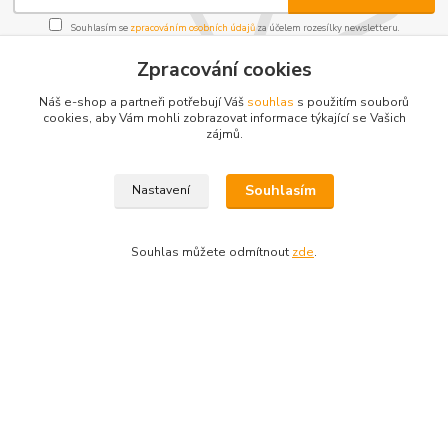
Souhlasím se
zpracováním osobních údajů
za účelem rozesílky newsletteru.
Můžete se kdykoli odhlásit. Zasíláme jednou za 14 dní.
Zpracování cookies
Náš e-shop a partneři potřebují Váš
souhlas
s použitím souborů
cookies, aby Vám mohli zobrazovat informace týkající se Vašich
zájmů.
Informace pro zákazníky
Souhlasím
Nastavení
O nás
Jak nakupovat
Obchodní podmínky
Souhlas můžete odmítnout
zde
.
Kontakty
Kde nás najdete
PEJAK TRADING s.r.o.
Studentská 1127