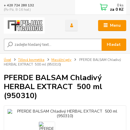
0
ks
+ 420 724 280 132
za
0 Kč
(Po-Pá, 8-16 hod.)
Menu
Hledat
Úvod
Tělová kosmetika
Masážní gely
PFERDE BALSAM Chladivý
HERBAL EXTRACT 500 ml (950310)
PFERDE BALSAM Chladivý
HERBAL EXTRACT 500 ml
(950310)