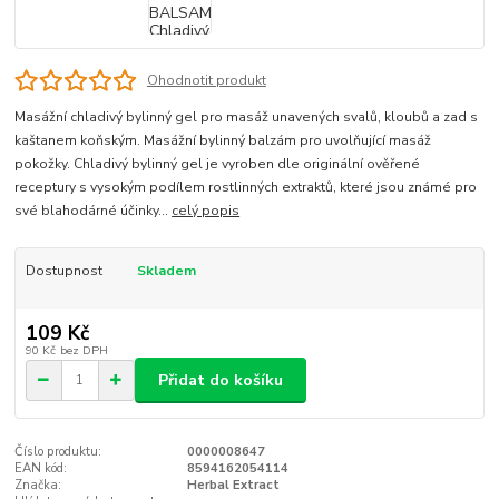
Ohodnotit produkt
Masážní chladivý bylinný gel pro masáž unavených svalů, kloubů a zad s
kaštanem koňským. Masážní bylinný balzám pro uvolňující masáž
pokožky. Chladivý bylinný gel je vyroben dle originální ověřené
receptury s vysokým podílem rostlinných extraktů, které jsou známé pro
své blahodárné účinky...
celý popis
Dostupnost
Skladem
109 Kč
90 Kč
bez DPH
Přidat do košíku
Číslo produktu:
0000008647
EAN kód:
8594162054114
Značka:
Herbal Extract