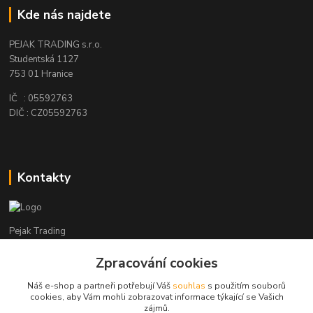
Kde nás najdete
PEJAK TRADING s.r.o.
Studentská 1127
753 01 Hranice
IČ : 05592763
DIČ : CZ05592763
Kontakty
Pejak Trading
Zpracování cookies
+ 420 724 280 132
(Po-Pá, 8-16 hod.)
Náš e-shop a partneři potřebují Váš
souhlas
s použitím souborů
cookies, aby Vám mohli zobrazovat informace týkající se Vašich
pejakhranice@seznam.cz
zájmů.