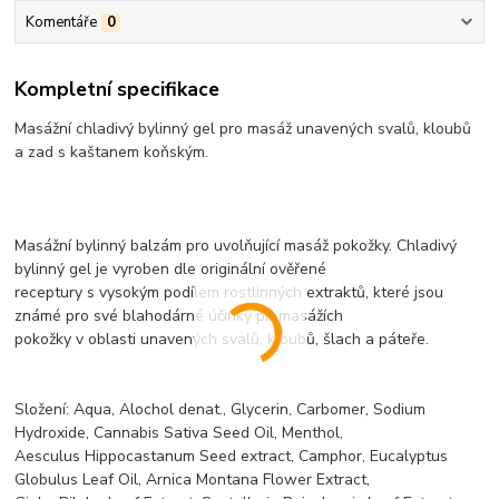
Komentáře
0
Kompletní specifikace
Masážní chladivý bylinný gel pro masáž unavených svalů, kloubů
a zad s kaštanem koňským.
Masážní bylinný balzám pro uvolňující masáž pokožky. Chladivý
bylinný gel je vyroben dle originální ověřené
receptury s vysokým podílem rostlinných extraktů, které jsou
známé pro své blahodárné účinky při masážích
pokožky v oblasti unavených svalů, kloubů, šlach a páteře.
Složení: Aqua, Alochol denat., Glycerin, Carbomer, Sodium
Hydroxide, Cannabis Sativa Seed Oil, Menthol,
Aesculus Hippocastanum Seed extract, Camphor, Eucalyptus
Globulus Leaf Oil, Arnica Montana Flower Extract,