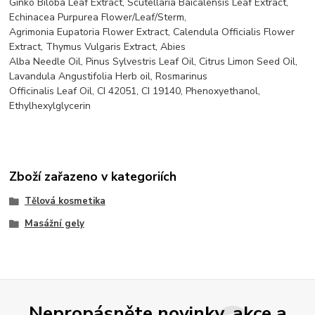
Ginko Biloba Leaf Extract, Scutellaria Baicalensis Leaf Extract,
Echinacea Purpurea Flower/Leaf/Sterm,
Agrimonia Eupatoria Flower Extract, Calendula Officialis Flower
Extract, Thymus Vulgaris Extract, Abies
Alba Needle Oil, Pinus Sylvestris Leaf Oil, Citrus Limon Seed Oil,
Lavandula Angustifolia Herb oil, Rosmarinus
Officinalis Leaf Oil, CI 42051, CI 19140, Phenoxyethanol,
Ethylhexylglycerin
Zboží zařazeno v kategoriích
Tělová kosmetika
Masážní gely
Nepropásněte novinky, akce a