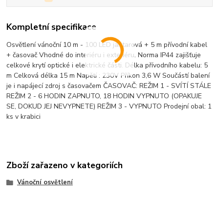
Kompletní specifikace
Osvětlení vánoční 10 m - 100 LED jantarová + 5 m přívodní kabel
+ časovač Vhodné do interiéru i exteriéru. Norma IP44 zajišťuje
celkové krytí optické i elektrické části. Délka přívodního kabelu: 5
m Celková délka 15 m Napětí : 230V Příkon 3,6 W Součástí balení
je i napájecí zdroj s časovačem ČASOVAČ: REŽIM 1 - SVÍTÍ STÁLE
REŽIM 2 - 6 HODIN ZAPNUTO, 18 HODIN VYPNUTO (OPAKUJE
SE, DOKUD JEJ NEVYPNETE) REŽIM 3 - VYPNUTO Prodejní obal: 1
ks v krabici
Zboží zařazeno v kategoriích
Vánoční osvětlení