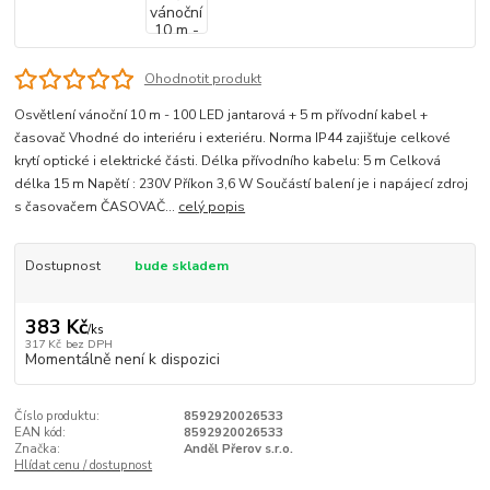
Ohodnotit produkt
Osvětlení vánoční 10 m - 100 LED jantarová + 5 m přívodní kabel +
časovač Vhodné do interiéru i exteriéru. Norma IP44 zajišťuje celkové
krytí optické i elektrické části. Délka přívodního kabelu: 5 m Celková
délka 15 m Napětí : 230V Příkon 3,6 W Součástí balení je i napájecí zdroj
s časovačem ČASOVAČ...
celý popis
Dostupnost
bude skladem
383 Kč
/
ks
317 Kč
bez DPH
Momentálně není k dispozici
Číslo produktu:
8592920026533
EAN kód:
8592920026533
Značka:
Anděl Přerov s.r.o.
Hlídat cenu / dostupnost