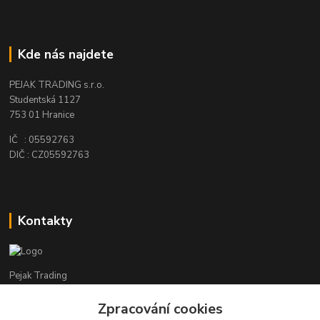
Kde nás najdete
PEJAK TRADING s.r.o.
Studentská 1127
753 01 Hranice
IČ : 05592763
DIČ : CZ05592763
Kontakty
Pejak Trading
Zpracování cookies
+ 420 724 280 132