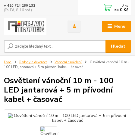
0
ks
+ 420 724 280 132
za
0 Kč
(Po-Pá, 8-16 hod.)
Menu
Hledat
Úvod
Ozdoby a dekorace
Vánoční osvětlení
Osvětlení vánoční 10 m -
100 LED jantarová + 5 m přívodní kabel + časovač
Osvětlení vánoční 10 m - 100
LED jantarová + 5 m přívodní
kabel + časovač