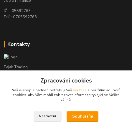
753 01 Hranice
IČ : 05592763
DIČ : CZ05592763
Kontakty
Pejak Trading
Zpracování cookies
+ 420 724 280 132
(Po-Pá, 8-16 hod.)
Náš e-shop a partneři potřebují Váš
souhlas
s použitím souborů
cookies, aby Vám mohli zobrazovat informace týkající se Vašich
pejakhranice@seznam.cz
zájmů.
Souhlasím
Nastavení