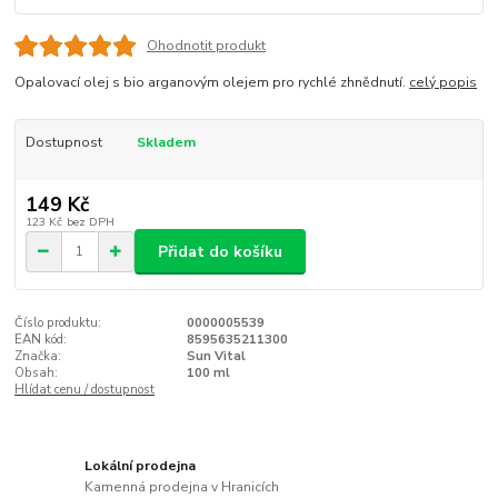
Ohodnotit produkt
Opalovací olej s bio arganovým olejem pro rychlé zhnědnutí.
celý popis
Dostupnost
Skladem
149 Kč
123 Kč
bez DPH
Přidat do košíku
Číslo produktu:
0000005539
EAN kód:
8595635211300
Značka:
Sun Vital
Obsah:
100 ml
Hlídat cenu / dostupnost
Lokální prodejna
Kamenná prodejna v Hranicích