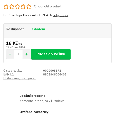
Ohodnotit produkt
Glitrové lepidlo 22 ml - 1. ZLATÁ
celý popis
Dostupnost
skladem
16 Kč
/
Ks
13 Kč
bez DPH
Přidat do košíku
Číslo produktu:
0000003572
EAN kód:
8802946006403
Hlídat cenu / dostupnost
Lokální prodejna
Kamenná prodejna v Hranicích
Ověřeno zákazníky